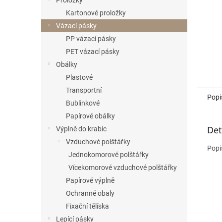
Proložky
Kartonové proložky
Vázací pásky
PP vázací pásky
PET vázací pásky
Obálky
Plastové
Transportní
Popi
Bublinkové
Papírové obálky
Det
Výplně do krabic
Vzduchové polštářky
Popi
Jednokomorové polštářky
Vícekomorové vzduchové polštářky
Papírové výplně
Ochranné obaly
Fixační tělíska
Lepící pásky