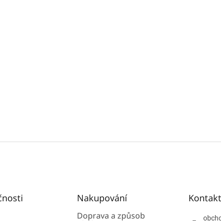
čnosti
Nakupování
Kontak
Doprava a způsob
obch