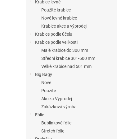
n
Krabice levné
e
Použité krabice
l
Nové levné krabice
Krabice akce a výprodej
Krabice podle účelu
Krabice podle velikosti
Malé krabice do 300 mm
Střední krabice 301-500 mm
Velké krabice nad 501 mm
Big Bagy
Nové
Použité
Akce a Výprodej
Zakázková výroba
Fólie
Bublinkové fólie
Stretch fólie