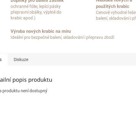
Nabídka nových a
Doplňky pro balení zásilek
použitých krabic
ochranné fólie, lepící pásky
přepravní obálky, výplně do
Cenově výhodné řeše
krabic apod.)
balení, skladování i 
Výroba nových krabic na míru
Ideální pro bezpečné balení, skladování i přepravu zboží
s
Diskuze
ailní popis produktu
s produktu není dostupný