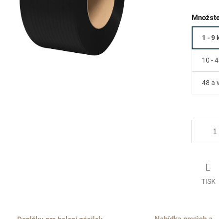
Množste
1 - 9 
10 - 4
48 a 
TISK