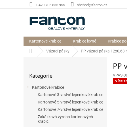
Přejít
+ 420 705 635 955
obchod@fanton.cz
na
obsah
Kartonové krabice
Krabice levné
Krabice po
Domů
Vázací pásky
PP vázací páska 12x0,63
P
PP 
o
Přeskočit
s
Kategorie
VPAS-0
kategorie
t
Více z
r
Kartonové krabice
a
Kartonové 3-vrstvé lepenkové krabice
n
n
Kartonové 5-vrstvé lepenkové krabice
í
Kartonové 7-vrstvé lepenkové krabice
p
Zakázková výroba kartonových
a
krabic