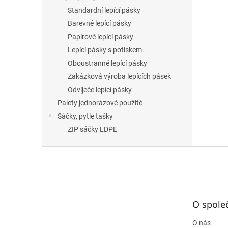
Standardní lepící pásky
Barevné lepící pásky
Papírové lepící pásky
Lepící pásky s potiskem
Oboustranné lepící pásky
Zakázková výroba lepících pásek
Odvíječe lepící pásky
Palety jednorázové použité
Sáčky, pytle tašky
ZIP sáčky LDPE
Z
á
p
a
t
O spole
í
O nás