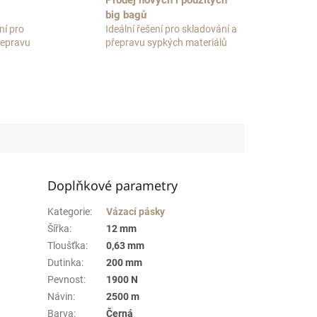
Prodej nových i použitých
big bagů
ní pro
Ideální řešení pro skladování a
přepravu
přepravu sypkých materiálů
Doplňkové parametry
Kategorie
:
Vázací pásky
Šířka
:
12 mm
Tloušťka
:
0,63 mm
Dutinka
:
200 mm
Pevnost
:
1900 N
Návin
:
2500 m
Barva
:
Černá