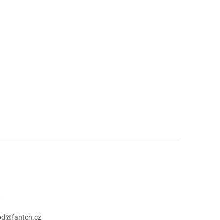
t
od
@
fanton.cz