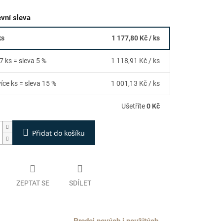
vní sleva
ks
1 177,80 Kč
/ ks
7 ks = sleva 5 %
1 118,91 Kč
/ ks
více ks = sleva 15 %
1 001,13 Kč
/ ks
Ušetříte
0 Kč
Přidat do košíku
ZEPTAT SE
SDÍLET