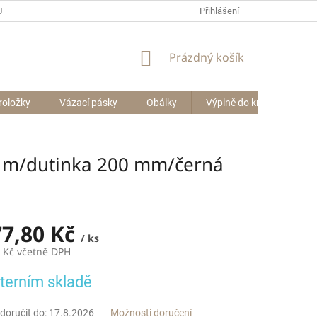
P BIG BAGŮ
Přihlášení
NÁKUPNÍ
Prázdný košík
KOŠÍK
roložky
Vázací pásky
Obálky
Výplně do krabic
Le
0 m/dutinka 200 mm/černá
77,80 Kč
/ ks
4 Kč včetně DPH
terním skladě
oručit do:
17.8.2026
Možnosti doručení