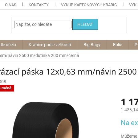
O NÁS
KONTAKTY
VÝKUP KARTONOVÝCH KRABIC
VÝKU
HLEDAT
dle účelu
Krabice podle velikosti
Big Bagy
Fólie
P
 mm/návin 2500 m/dutinka 200 mm/černá
vázací páska 12x0,63 mm/návin 250
008
a méně
1 1
1 425,1
Měrná
Na ex
cena:
Můžeme d