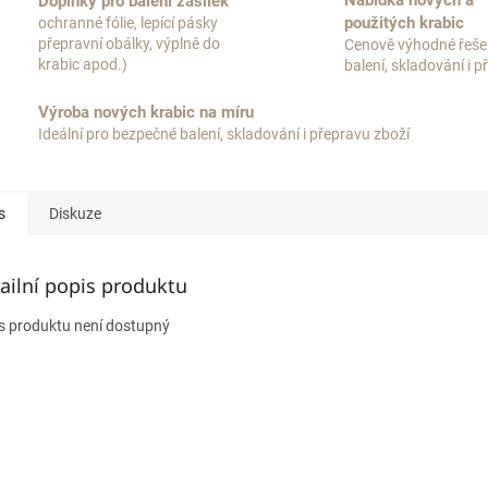
Nabídka nových a
Doplňky pro balení zásilek
použitých krabic
ochranné fólie, lepící pásky
přepravní obálky, výplně do
Cenově výhodné řeše
krabic apod.)
balení, skladování i 
Výroba nových krabic na míru
Ideální pro bezpečné balení, skladování i přepravu zboží
s
Diskuze
ailní popis produktu
s produktu není dostupný