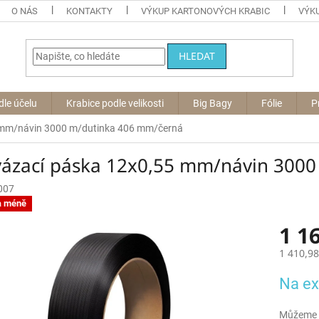
O NÁS
KONTAKTY
VÝKUP KARTONOVÝCH KRABIC
VÝKU
HLEDAT
dle účelu
Krabice podle velikosti
Big Bagy
Fólie
P
 mm/návin 3000 m/dutinka 406 mm/černá
vázací páska 12x0,55 mm/návin 300
007
a méně
1 1
1 410,9
Měrná
Na ex
cena:
Můžeme d