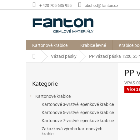
Přejít
+ 420 705 635 955
obchod@fanton.cz
na
obsah
Kartonové krabice
Krabice levné
Krabice po
Domů
Vázací pásky
PP vázací páska 12x0,55
P
PP 
o
Přeskočit
s
Kategorie
VPAS-0
kategorie
t
Více z
r
Kartonové krabice
a
Kartonové 3-vrstvé lepenkové krabice
n
n
Kartonové 5-vrstvé lepenkové krabice
í
Kartonové 7-vrstvé lepenkové krabice
p
Zakázková výroba kartonových
a
krabic