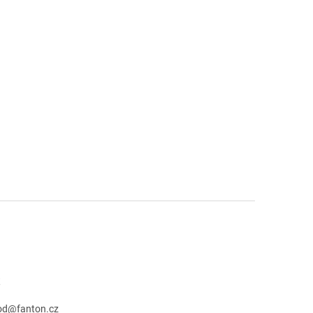
t
od
@
fanton.cz