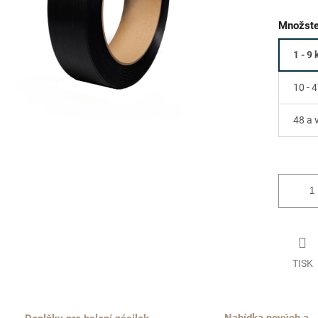
Množste
1 - 9 
10 - 4
48 a 
TISK