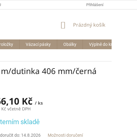
P BIG BAGŮ
Přihlášení
NÁKUPNÍ
Prázdný košík
KOŠÍK
roložky
Vázací pásky
Obálky
Výplně do krabic
Le
0 m/dutinka 406 mm/černá
66,10 Kč
/ ks
8 Kč včetně DPH
terním skladě
oručit do:
14.8.2026
Možnosti doručení