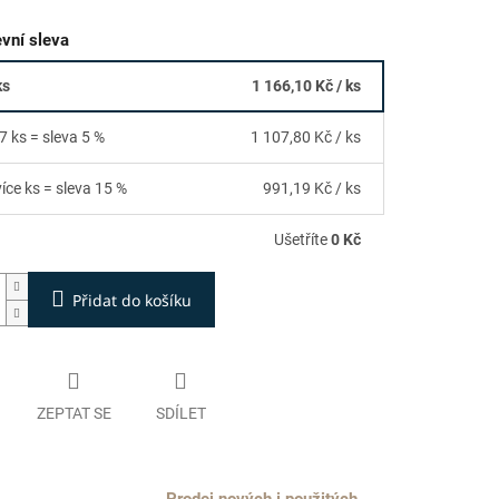
vní sleva
ks
1 166,10 Kč
/ ks
7 ks = sleva 5 %
1 107,80 Kč
/ ks
více ks = sleva 15 %
991,19 Kč
/ ks
Ušetříte
0 Kč
Přidat do košíku
ZEPTAT SE
SDÍLET