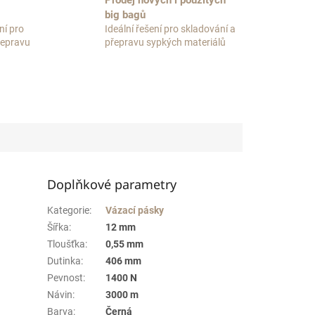
Prodej nových i použitých
big bagů
ní pro
Ideální řešení pro skladování a
přepravu
přepravu sypkých materiálů
Doplňkové parametry
Kategorie
:
Vázací pásky
Šířka
:
12 mm
Tloušťka
:
0,55 mm
Dutinka
:
406 mm
Pevnost
:
1400 N
Návin
:
3000 m
Barva
:
Černá