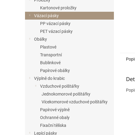
Proložky
Kartonové proložky
Vázací pásky
PP vázací pásky
PET vázací pásky
Obálky
Plastové
Transportní
Popi
Bublinkové
Papírové obálky
Det
Výplně do krabic
Vzduchové polštářky
Popi
Jednokomorové polštářky
Vícekomorové vzduchové polštářky
Papírové výplně
Ochranné obaly
Fixační tělíska
Lepící pásky