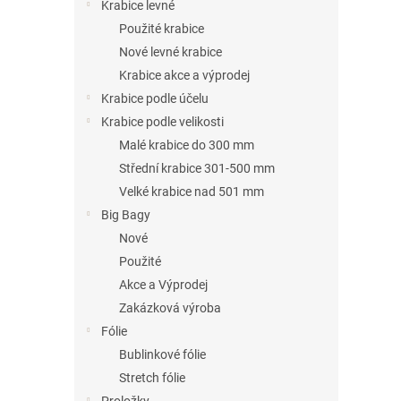
n
Krabice levné
e
Použité krabice
l
Nové levné krabice
Krabice akce a výprodej
Krabice podle účelu
Krabice podle velikosti
Malé krabice do 300 mm
Střední krabice 301-500 mm
Velké krabice nad 501 mm
Big Bagy
Nové
Použité
Akce a Výprodej
Zakázková výroba
Fólie
Bublinkové fólie
Stretch fólie