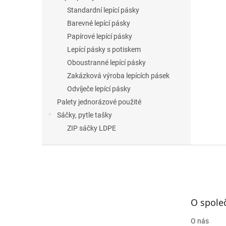
Standardní lepící pásky
Barevné lepící pásky
Papírové lepící pásky
Lepící pásky s potiskem
Oboustranné lepící pásky
Zakázková výroba lepících pásek
Odvíječe lepící pásky
Palety jednorázové použité
Sáčky, pytle tašky
ZIP sáčky LDPE
Z
á
p
a
t
O spole
í
O nás