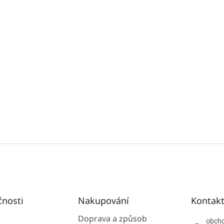
čnosti
Nakupování
Kontak
Doprava a způsob
obch