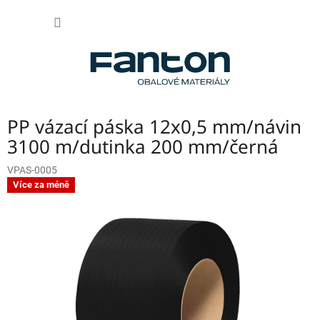
Přejít
NÁKUP
na
obsah
KOŠÍK
PP vázací páska 12x0,5 mm/návin
3100 m/dutinka 200 mm/černá
VPAS-0005
Více za méně