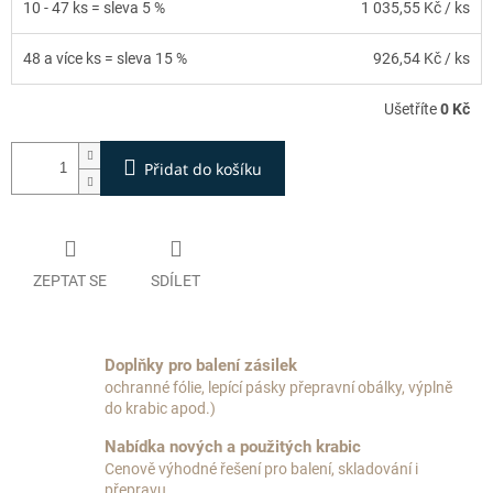
10 - 47 ks = sleva 5 %
1 035,55 Kč
/ ks
48 a více ks = sleva 15 %
926,54 Kč
/ ks
Ušetříte
0 Kč
Přidat do košíku
ZEPTAT SE
SDÍLET
Doplňky pro balení zásilek
ochranné fólie, lepící pásky přepravní obálky, výplně
do krabic apod.)
Nabídka nových a použitých krabic
Cenově výhodné řešení pro balení, skladování i
přepravu