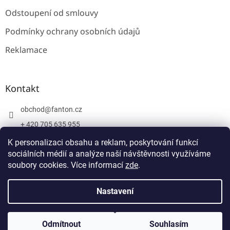
Odstoupení od smlouvy
Podmínky ochrany osobních údajů
Reklamace
Kontakt
obchod
@
fanton.cz
+ 420 705 635 955
+ 420 705 635 951
K personalizaci obsahu a reklam, poskytování funkcí
sociálních médií a analýze naší návštěvnosti využíváme
soubory cookies. Více informací
zde
.
Vytvořil Shoptet
Nastavení
Copyright 2026
Fanton
. Všechna práva vyhrazena.
Upravit
Odmítnout
Souhlasím
nastavení cookies