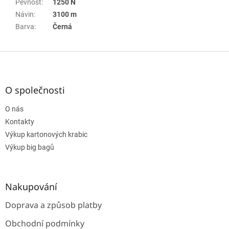
Pevnost
:
1250 N
Návin
:
3100 m
Barva
:
Černá
Z
á
p
a
O společnosti
t
O nás
í
Kontakty
Výkup kartonových krabic
Výkup big bagů
Nakupování
Doprava a způsob platby
Obchodní podmínky