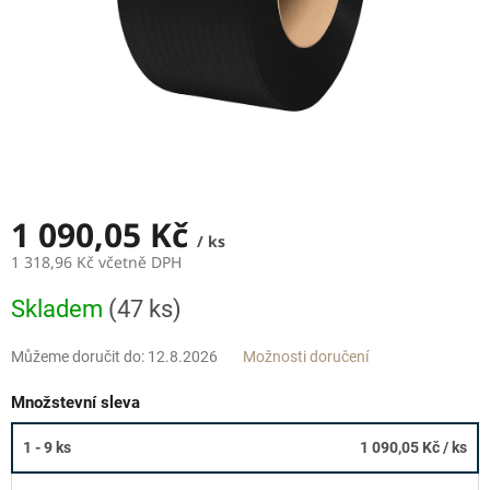
1 090,05 Kč
/ ks
1 318,96 Kč včetně DPH
Měrná
Skladem
(47 ks)
cena:
Můžeme doručit do:
12.8.2026
Možnosti doručení
Množstevní sleva
1 - 9 ks
1 090,05 Kč
/ ks