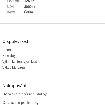
Pevnost
:
1250 N
Návin
:
3000 m
Barva
:
Černá
Z
á
p
a
O společnosti
t
O nás
í
Kontakty
Výkup kartonových krabic
Výkup big bagů
Nakupování
Doprava a způsob platby
Obchodní podmínky