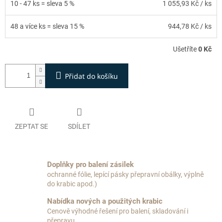
10 - 47 ks = sleva 5 %
1 055,93 Kč
/ ks
48 a více ks = sleva 15 %
944,78 Kč
/ ks
Ušetříte
0 Kč
Přidat do košíku
ZEPTAT SE
SDÍLET
Doplňky pro balení zásilek
ochranné fólie, lepící pásky přepravní obálky, výplně
do krabic apod.)
Nabídka nových a použitých krabic
Cenově výhodné řešení pro balení, skladování i
přepravu