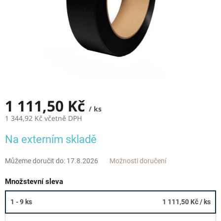
1 111,50 Kč
/ ks
1 344,92 Kč včetně DPH
Měrná
Na externím skladě
cena:
Můžeme doručit do:
17.8.2026
Možnosti doručení
Množstevní sleva
1 - 9 ks
1 111,50 Kč
/ ks