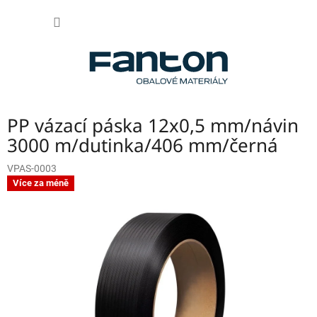
Přejít
NÁKUP
na
obsah
KOŠÍK
PP vázací páska 12x0,5 mm/návin
3000 m/dutinka/406 mm/černá
VPAS-0003
Více za méně