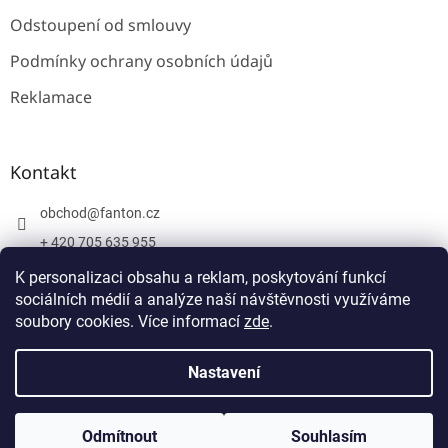
Odstoupení od smlouvy
Podmínky ochrany osobních údajů
Reklamace
Kontakt
obchod
@
fanton.cz
+ 420 705 635 955
+ 420 705 635 951
K personalizaci obsahu a reklam, poskytování funkcí
sociálních médií a analýze naší návštěvnosti využíváme
soubory cookies. Více informací
zde
.
Vytvořil Shoptet
Nastavení
Copyright 2026
Fanton
. Všechna práva vyhrazena.
Upravit
Odmítnout
Souhlasím
nastavení cookies