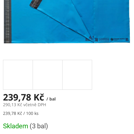
239,78 Kč
/ bal
290,13 Kč včetně DPH
Měrná
239,78 Kč / 100 ks
cena:
Skladem
(3 bal)