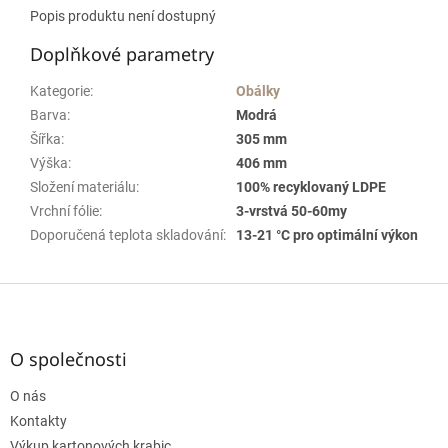
Popis produktu není dostupný
Doplňkové parametry
Kategorie
:
Obálky
Barva
:
Modrá
Šířka
:
305 mm
Výška
:
406 mm
Složení materiálu
:
100% recyklovaný LDPE
Vrchní fólie
:
3-vrstvá 50-60my
Doporučená teplota skladování
:
13-21 °C pro optimální výkon
Z
á
p
a
O společnosti
t
O nás
í
Kontakty
Výkup kartonových krabic