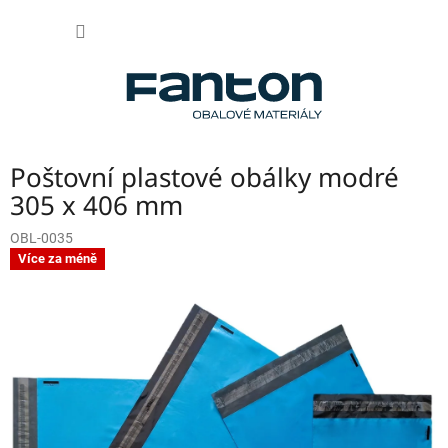
Přejít
NÁKUP
na
obsah
KOŠÍK
Poštovní plastové obálky modré
305 x 406 mm
OBL-0035
Více za méně