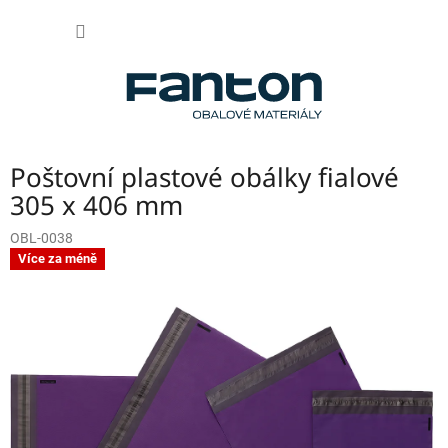
Přejít
NÁKUP
na
obsah
KOŠÍK
Poštovní plastové obálky fialové
305 x 406 mm
OBL-0038
Více za méně