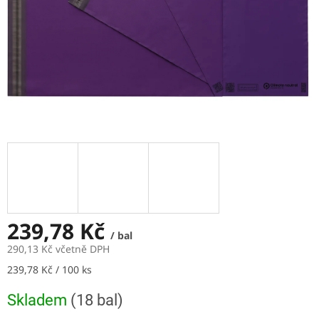
239,78 Kč
/ bal
290,13 Kč včetně DPH
Měrná
239,78 Kč / 100 ks
cena:
Skladem
(18 bal)