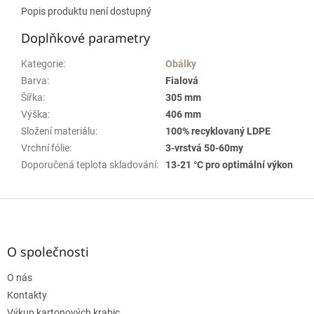
Popis produktu není dostupný
Doplňkové parametry
Kategorie
:
Obálky
Barva
:
Fialová
Šířka
:
305 mm
Výška
:
406 mm
Složení materiálu
:
100% recyklovaný LDPE
Vrchní fólie
:
3-vrstvá 50-60my
Doporučená teplota skladování
:
13-21 °C pro optimální výkon
Z
á
p
a
O společnosti
t
O nás
í
Kontakty
Výkup kartonových krabic