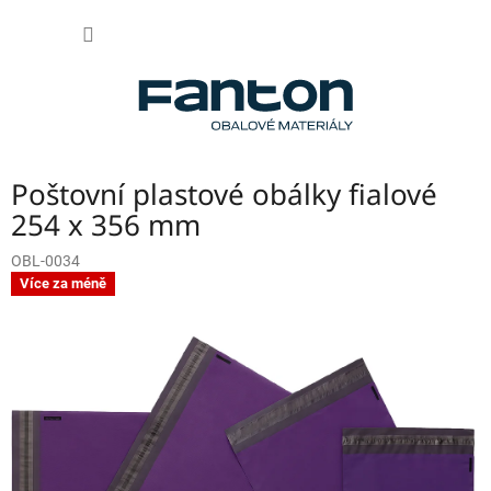
Přejít
NÁKUP
na
obsah
KOŠÍK
Poštovní plastové obálky fialové
254 x 356 mm
OBL-0034
Více za méně