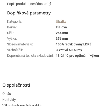
Popis produktu není dostupný
Doplňkové parametry
Kategorie
:
Obálky
Barva
:
Fialová
Šířka
:
254 mm
Výška
:
356 mm
Složení materiálu
:
100% recyklovaný LDPE
Vrchní fólie
:
3-vrstvá 50-60my
Doporučená teplota skladování
:
13-21 °C pro optimální výkon
Z
á
p
a
O společnosti
t
O nás
í
Kontakty
Výkup kartonových krabic