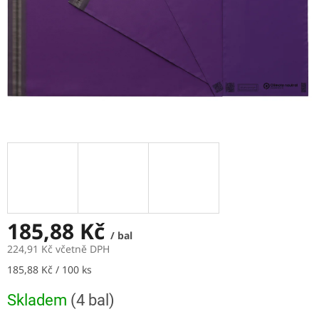
185,88 Kč
/ bal
224,91 Kč včetně DPH
Měrná
185,88 Kč / 100 ks
cena:
Skladem
(4 bal)