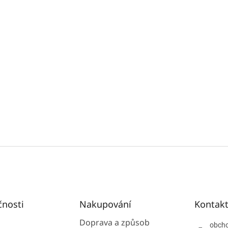
čnosti
Nakupování
Kontak
Doprava a způsob
obch