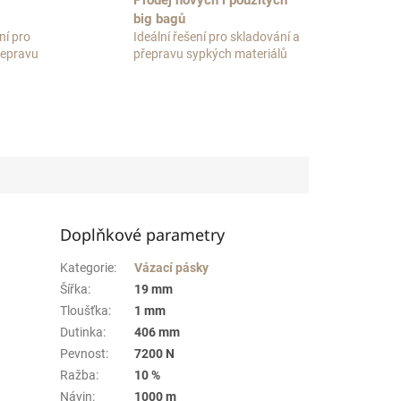
Prodej nových i použitých
big bagů
ní pro
Ideální řešení pro skladování a
přepravu
přepravu sypkých materiálů
Doplňkové parametry
Kategorie
:
Vázací pásky
Šířka
:
19 mm
Tloušťka
:
1 mm
Dutinka
:
406 mm
Pevnost
:
7200 N
Ražba
:
10 %
Návin
:
1000 m