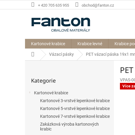
Přejít
+ 420 705 635 955
obchod@fanton.cz
na
obsah
Kartonové krabice
Krabice levné
Krabice po
Domů
Vázací pásky
PET vázací páska 19x1 m
P
PET
o
Přeskočit
s
Kategorie
VPAS-0
kategorie
t
Více z
r
Kartonové krabice
a
Kartonové 3-vrstvé lepenkové krabice
n
n
Kartonové 5-vrstvé lepenkové krabice
í
Kartonové 7-vrstvé lepenkové krabice
p
Zakázková výroba kartonových
a
krabic