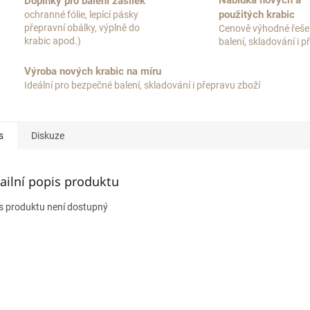
Nabídka nových a
Doplňky pro balení zásilek
použitých krabic
ochranné fólie, lepící pásky
přepravní obálky, výplně do
Cenově výhodné řeše
krabic apod.)
balení, skladování i 
Výroba nových krabic na míru
Ideální pro bezpečné balení, skladování i přepravu zboží
s
Diskuze
ailní popis produktu
s produktu není dostupný