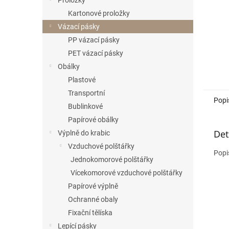
Proložky
Kartonové proložky
Vázací pásky
PP vázací pásky
PET vázací pásky
Obálky
Plastové
Transportní
Popi
Bublinkové
Papírové obálky
Det
Výplně do krabic
Vzduchové polštářky
Popi
Jednokomorové polštářky
Vícekomorové vzduchové polštářky
Papírové výplně
Ochranné obaly
Fixační tělíska
Lepící pásky