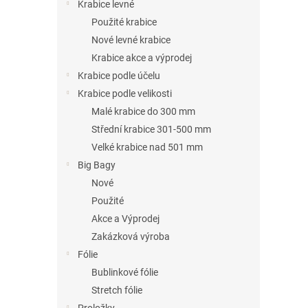
n
Krabice levné
e
Použité krabice
l
Nové levné krabice
Krabice akce a výprodej
Krabice podle účelu
Krabice podle velikosti
Malé krabice do 300 mm
Střední krabice 301-500 mm
Velké krabice nad 501 mm
Big Bagy
Nové
Použité
Akce a Výprodej
Zakázková výroba
Fólie
Bublinkové fólie
Stretch fólie