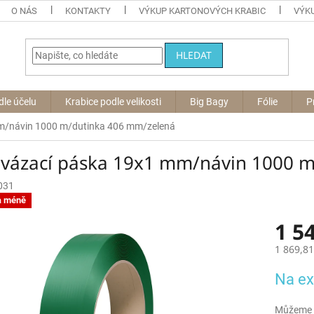
O NÁS
KONTAKTY
VÝKUP KARTONOVÝCH KRABIC
VÝKU
HLEDAT
dle účelu
Krabice podle velikosti
Big Bagy
Fólie
P
m/návin 1000 m/dutinka 406 mm/zelená
 vázací páska 19x1 mm/návin 1000 
031
a méně
1 5
1 869,8
Měrná
Na ex
cena:
Můžeme d