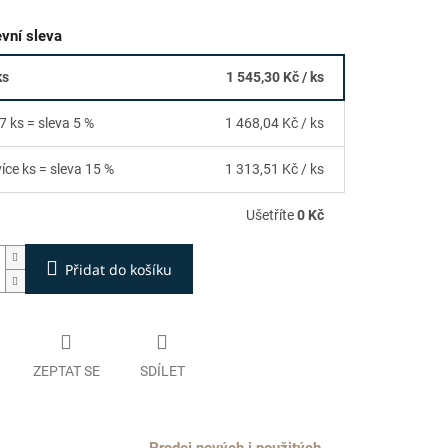
vní sleva
ks
1 545,30 Kč
/ ks
7 ks = sleva 5 %
1 468,04 Kč
/ ks
více ks = sleva 15 %
1 313,51 Kč
/ ks
Ušetříte
0 Kč
Přidat do košíku
ZEPTAT SE
SDÍLET