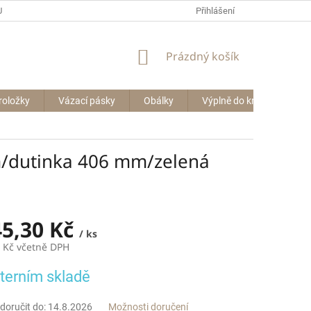
P BIG BAGŮ
Přihlášení
NÁKUPNÍ
Prázdný košík
KOŠÍK
roložky
Vázací pásky
Obálky
Výplně do krabic
Le
m/dutinka 406 mm/zelená
45,30 Kč
/ ks
1 Kč včetně DPH
terním skladě
oručit do:
14.8.2026
Možnosti doručení