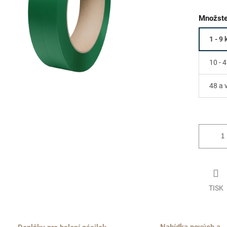
Množste
1 - 9 
10 - 4
48 a 
TISK