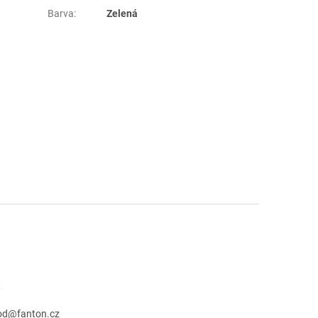
Barva
:
Zelená
t
od
@
fanton.cz