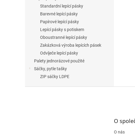
Standardní lepící pásky
Barevné lepící pásky
Papírové lepící pásky
Lepící pásky s potiskem
Oboustranné lepící pásky
Zakázková výroba lepících pásek
Odvíječe lepící pásky
Palety jednorázové použité
Sáčky, pytle tašky
ZIP sáčky LDPE
Z
á
p
a
t
O spole
í
O nás