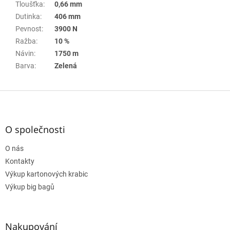
Tloušťka
:
0,66 mm
Dutinka
:
406 mm
Pevnost
:
3900 N
Ražba
:
10 %
Návin
:
1750 m
Barva
:
Zelená
Z
á
p
a
O společnosti
t
O nás
í
Kontakty
Výkup kartonových krabic
Výkup big bagů
Nakupování