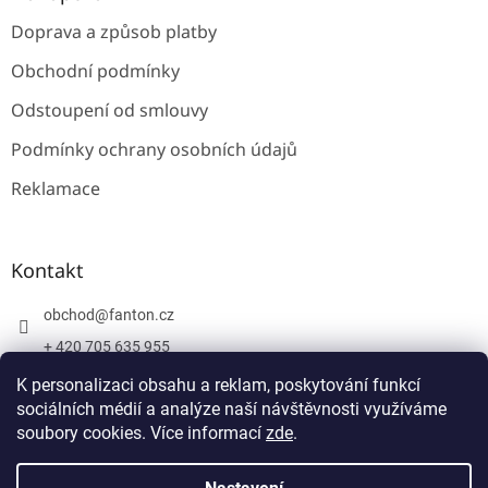
Doprava a způsob platby
Obchodní podmínky
Odstoupení od smlouvy
Podmínky ochrany osobních údajů
Reklamace
Kontakt
obchod
@
fanton.cz
+ 420 705 635 955
+ 420 705 635 951
K personalizaci obsahu a reklam, poskytování funkcí
sociálních médií a analýze naší návštěvnosti využíváme
soubory cookies. Více informací
zde
.
Vytvořil Shoptet