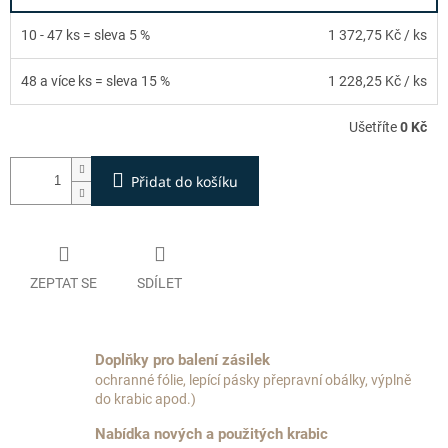
10 - 47 ks = sleva 5 %
1 372,75 Kč
/ ks
48 a více ks = sleva 15 %
1 228,25 Kč
/ ks
Ušetříte
0 Kč
Přidat do košíku
ZEPTAT SE
SDÍLET
Doplňky pro balení zásilek
ochranné fólie, lepící pásky přepravní obálky, výplně
do krabic apod.)
Nabídka nových a použitých krabic