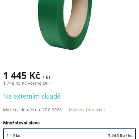
1 445 Kč
/ ks
1 748,45 Kč včetně DPH
Měrná
Na externím skladě
cena:
Můžeme doručit do:
17.8.2026
Možnosti doručení
Množstevní sleva
1 - 9 ks
1 445 Kč
/ ks