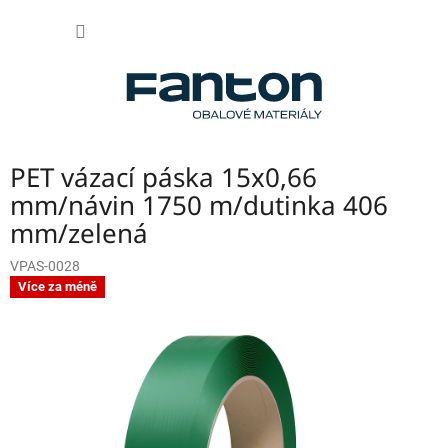
Přejít
NÁKUP
na
obsah
KOŠÍK
PET vázací páska 15x0,66
mm/návin 1750 m/dutinka 406
mm/zelená
VPAS-0028
Více za méně