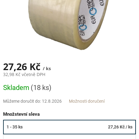
27,26 Kč
/ ks
32,98 Kč včetně DPH
Měrná
Skladem
(18 ks)
cena:
Můžeme doručit do:
12.8.2026
Možnosti doručení
Množstevní sleva
1 - 35 ks
27,26 Kč
/ ks