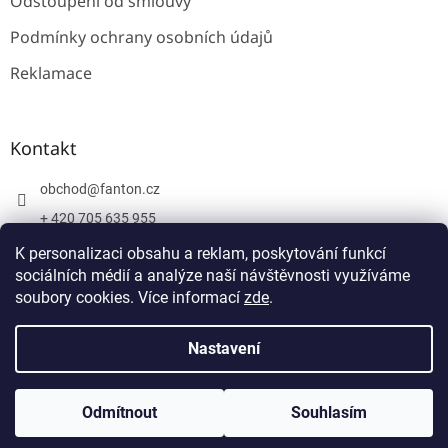
Odstoupení od smlouvy
Podmínky ochrany osobních údajů
Reklamace
Kontakt
obchod
@
fanton.cz
+ 420 705 635 955
+ 420 705 635 951
K personalizaci obsahu a reklam, poskytování funkcí
sociálních médií a analýze naší návštěvnosti využíváme
soubory cookies. Více informací
zde
.
Vytvořil Shoptet
Nastavení
Copyright 2026
Fanton
. Všechna práva vyhrazena.
Upravit
Odmítnout
Souhlasím
nastavení cookies