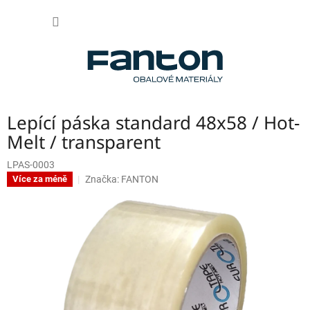
Přejít
NÁKUP
na
obsah
KOŠÍK
Lepící páska standard 48x58 / Hot-
Melt / transparent
LPAS-0003
Značka:
FANTON
Více za méně