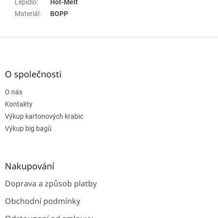
Lepidlo
:
Hot-Melt
Materiál
:
BOPP
Z
á
p
a
O společnosti
t
O nás
í
Kontakty
Výkup kartonových krabic
Výkup big bagů
Nakupování
Doprava a způsob platby
Obchodní podmínky