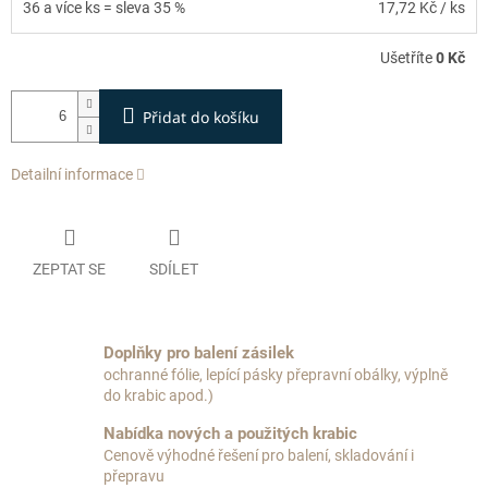
36 a více ks = sleva 35 %
17,72 Kč
/ ks
Ušetříte
0 Kč
Přidat do košíku
Detailní informace
ZEPTAT SE
SDÍLET
Doplňky pro balení zásilek
ochranné fólie, lepící pásky přepravní obálky, výplně
do krabic apod.)
Nabídka nových a použitých krabic
Cenově výhodné řešení pro balení, skladování i
přepravu