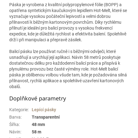
Páska je vyrobena z kvalitní polypropylenové fólie (BOPP) a
opatřena syntetickým kaučukovým lepidlem Hot-Melt, které se
vyznačuje vysokou počáteční lepivostí a velmi dobrou
přilnavostí k běžným kartonovým povrchům. Díky rychlému
přilnutí je ideální pro balicí provozy s vysokou frekvencí
expedice, kde je důležitá rychlost a efektivita balení. Spolehlivě
drží i při manipulaci a přepravě zásilek.
Balicí pásku lze používat ručně i s běžnými odvíječi, které
usnadňují a urychlují její aplikaci. Návin 58 metrů poskytuje
dostatečnou délku pro každodenní balicí práce a přispívá k
plynulému provozu bez časté výměny role. Hot-Melt balicí
páska je oblíbenou volbou všude tam, kde je požadována silná
přilnavost, rychlá aplikace a spolehlivé uzavření kartonových
obalů.
Doplňkové parametry
Kategorie
:
Lepící pásky
Barva
:
Transparentní
Šířka
:
48 mm
Návin
:
58 m