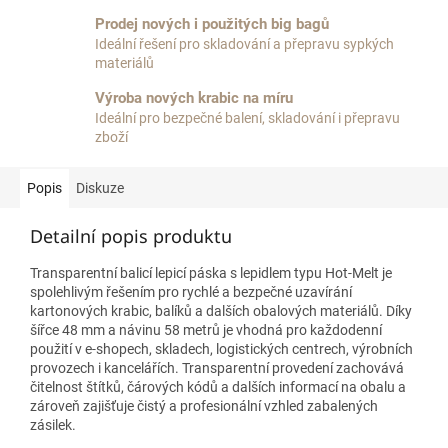
Prodej nových i použitých big bagů
Ideální řešení pro skladování a přepravu sypkých
materiálů
Výroba nových krabic na míru
Ideální pro bezpečné balení, skladování i přepravu
zboží
Popis
Diskuze
Detailní popis produktu
Transparentní balicí lepicí páska s lepidlem typu Hot-Melt je
spolehlivým řešením pro rychlé a bezpečné uzavírání
kartonových krabic, balíků a dalších obalových materiálů. Díky
šířce 48 mm a návinu 58 metrů je vhodná pro každodenní
použití v e-shopech, skladech, logistických centrech, výrobních
provozech i kancelářích. Transparentní provedení zachovává
čitelnost štítků, čárových kódů a dalších informací na obalu a
zároveň zajišťuje čistý a profesionální vzhled zabalených
zásilek.