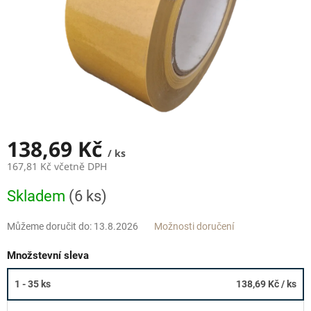
138,69 Kč
/ ks
167,81 Kč včetně DPH
Měrná
Skladem
(6 ks)
cena:
Můžeme doručit do:
13.8.2026
Možnosti doručení
Množstevní sleva
1 - 35 ks
138,69 Kč
/ ks