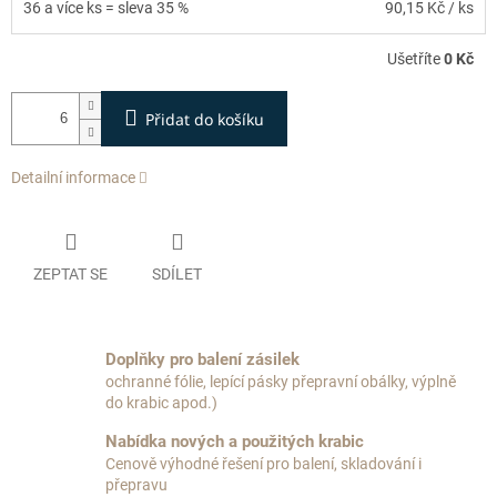
36 a více ks = sleva 35 %
90,15 Kč
/ ks
Ušetříte
0 Kč
Přidat do košíku
Detailní informace
ZEPTAT SE
SDÍLET
Doplňky pro balení zásilek
ochranné fólie, lepící pásky přepravní obálky, výplně
do krabic apod.)
Nabídka nových a použitých krabic
Cenově výhodné řešení pro balení, skladování i
přepravu