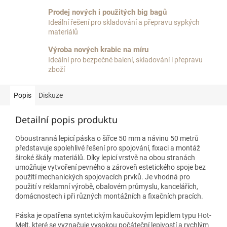
Prodej nových i použitých big bagů
Ideální řešení pro skladování a přepravu sypkých
materiálů
Výroba nových krabic na míru
Ideální pro bezpečné balení, skladování i přepravu
zboží
Popis
Diskuze
Detailní popis produktu
Oboustranná lepicí páska o šířce 50 mm a návinu 50 metrů
představuje spolehlivé řešení pro spojování, fixaci a montáž
široké škály materiálů. Díky lepicí vrstvě na obou stranách
umožňuje vytvoření pevného a zároveň estetického spoje bez
použití mechanických spojovacích prvků. Je vhodná pro
použití v reklamní výrobě, obalovém průmyslu, kancelářích,
domácnostech i při různých montážních a fixačních pracích.
Páska je opatřena syntetickým kaučukovým lepidlem typu Hot-
Melt, které se vyznačuje vysokou počáteční lepivostí a rychlým