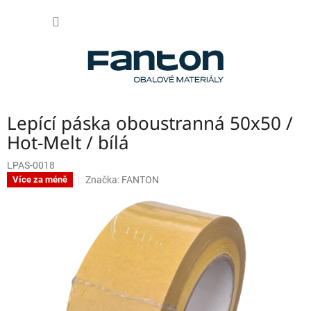
Přejít
NÁKUP
na
obsah
KOŠÍK
Lepící páska oboustranná 50x50 /
Hot-Melt / bílá
LPAS-0018
Značka:
FANTON
Více za méně