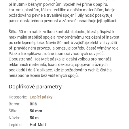
přilnutím k běžným povrchům. Spolehlivě přilne k papíru,
kartonu, plastům, fóliím, textiliím a dalším materiálům, kde je
požadováno pevné a trvanlivé spojení. Bílý nosič poskytuje
pásce dostatečnou pevnost a zároveň usnadňuje její aplikaci.
Šířka 50 mm nabízí velkou kontaktní plochu, která přispívá k
maximální stabilitě spoje a rovnoměrnému rozložení přilnavosti
po celé lepené ploše. Návin 50 metrů zajišťuje efektivní využití
při pravidelném provozu a omezuje potřebu časté výměny role.
Pásku lze aplikovat ručně i pomocí vhodných odvíječů.
Oboustranná Hot-Melt páska je ideální volbou pro montáž
reklamních materiálů, fixaci dekorací, spojování různých
podkladů i další aplikace, kde je požadováno rychlé, čisté a
nenápadné lepení bez viditelných spojů.
Doplňkové parametry
Kategorie
:
Lepící pásky
Barva
:
Bílá
Šířka
:
50 mm
Návin
:
50 m
Lepidlo
:
Hot-Melt