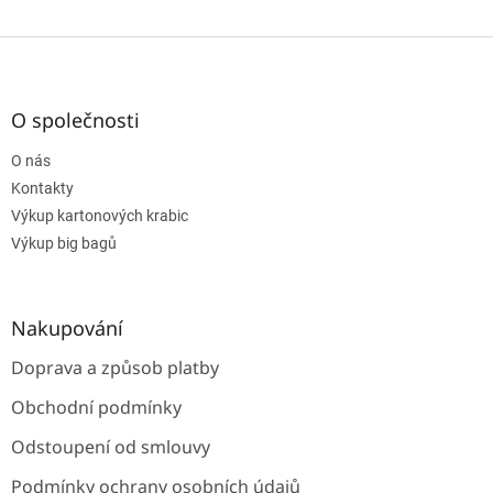
Z
á
p
a
O společnosti
t
O nás
í
Kontakty
Výkup kartonových krabic
Výkup big bagů
Nakupování
Doprava a způsob platby
Obchodní podmínky
Odstoupení od smlouvy
Podmínky ochrany osobních údajů