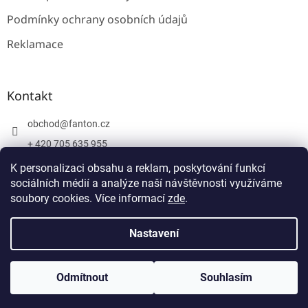
Podmínky ochrany osobních údajů
Reklamace
Kontakt
obchod
@
fanton.cz
+ 420 705 635 955
+ 420 705 635 951
K personalizaci obsahu a reklam, poskytování funkcí
sociálních médií a analýze naší návštěvnosti využíváme
soubory cookies. Více informací
zde
.
Vytvořil Shoptet
Nastavení
Copyright 2026
Fanton
. Všechna práva vyhrazena.
Upravit
Odmítnout
Souhlasím
nastavení cookies