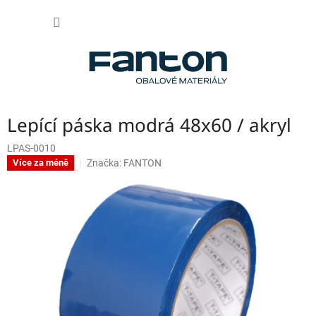
Přejít
NÁKUP
na
obsah
KOŠÍK
Lepící páska modrá 48x60 / akryl
LPAS-0010
Značka:
FANTON
Více za méně