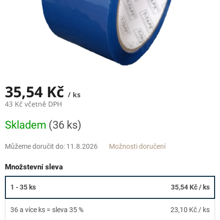
35,54 Kč
/ ks
43 Kč včetně DPH
Měrná
Skladem
(36 ks)
cena:
Můžeme doručit do:
11.8.2026
Možnosti doručení
Množstevní sleva
1 - 35 ks
35,54 Kč
/ ks
36 a více ks = sleva 35 %
23,10 Kč
/ ks