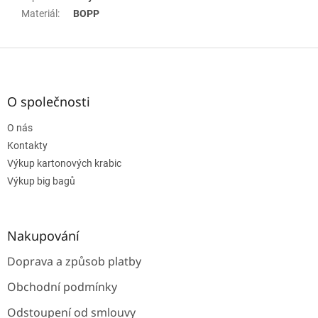
Materiál
:
BOPP
Z
á
p
a
O společnosti
t
O nás
í
Kontakty
Výkup kartonových krabic
Výkup big bagů
Nakupování
Doprava a způsob platby
Obchodní podmínky
Odstoupení od smlouvy