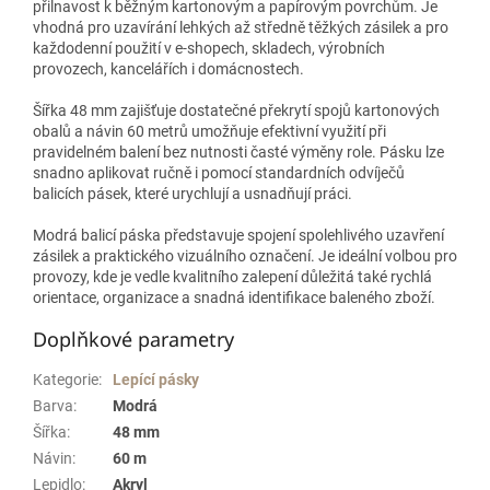
přilnavost k běžným kartonovým a papírovým povrchům. Je
vhodná pro uzavírání lehkých až středně těžkých zásilek a pro
každodenní použití v e-shopech, skladech, výrobních
provozech, kancelářích i domácnostech.
Šířka 48 mm zajišťuje dostatečné překrytí spojů kartonových
obalů a návin 60 metrů umožňuje efektivní využití při
pravidelném balení bez nutnosti časté výměny role. Pásku lze
snadno aplikovat ručně i pomocí standardních odvíječů
balicích pásek, které urychlují a usnadňují práci.
Modrá balicí páska představuje spojení spolehlivého uzavření
zásilek a praktického vizuálního označení. Je ideální volbou pro
provozy, kde je vedle kvalitního zalepení důležitá také rychlá
orientace, organizace a snadná identifikace baleného zboží.
Doplňkové parametry
Kategorie
:
Lepící pásky
Barva
:
Modrá
Šířka
:
48 mm
Návin
:
60 m
Lepidlo
:
Akryl