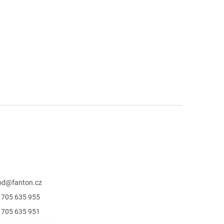
t
od
@
fanton.cz
 705 635 955
 705 635 951