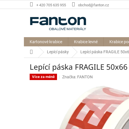
Přejít
+ 420 705 635 955
obchod@fanton.cz
na
obsah
Kartonové krabice
Krabice levné
Krabice po
Domů
Lepící pásky
Lepící páska FRAGILE 50x66
Lepící páska FRAGILE 50x66 
Značka:
FANTON
Více za méně