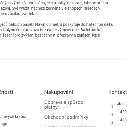
ných výrobků, porcelánu, elektroniky, dekorací, laboratorního
ázení. Své využití nachází zejména v e-shopech, skladech,
mém zasílání zásilek.
íječů balicích pásek. Návin 66 metrů poskytuje dostatečnou délku
ívá k plynulému provozu bez časté výměny role. Balicí páska s
řešení pro zvýšení bezpečnosti přepravy a zajištění lepší
čnosti
Nakupování
Kontak
Doprava a způsob
obch
platby
+ 420
Obchodní podmínky
onových krabic
+ 420
bagů