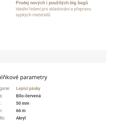
Prodej nových i použitých big bagů
Ideální řešení pro skladování a přepravu
sypkých materiálů
lňkové parametry
gorie
:
Lepící pásky
a
:
Bílo-červená
a
:
50 mm
n
:
66 m
dlo
:
Akryl