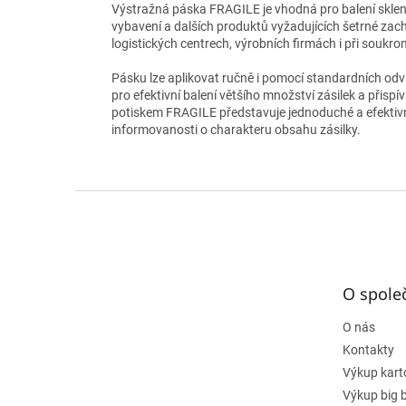
Výstražná páska FRAGILE je vhodná pro balení skleně
vybavení a dalších produktů vyžadujících šetrné zach
logistických centrech, výrobních firmách i při soukro
Pásku lze aplikovat ručně i pomocí standardních odv
pro efektivní balení většího množství zásilek a přisp
potiskem FRAGILE představuje jednoduché a efektivní 
informovanosti o charakteru obsahu zásilky.
Z
á
p
a
t
O spole
í
O nás
Kontakty
Výkup kart
Výkup big 