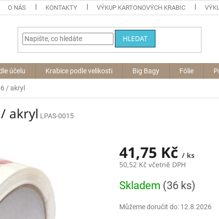
O NÁS
KONTAKTY
VÝKUP KARTONOVÝCH KRABIC
VÝKU
HLEDAT
dle účelu
Krabice podle velikosti
Big Bagy
Fólie
P
 / akryl
/ akryl
LPAS-0015
41,75 Kč
/ ks
50,52 Kč včetně DPH
Měrná
Skladem
(36 ks)
cena:
Můžeme doručit do:
12.8.2026