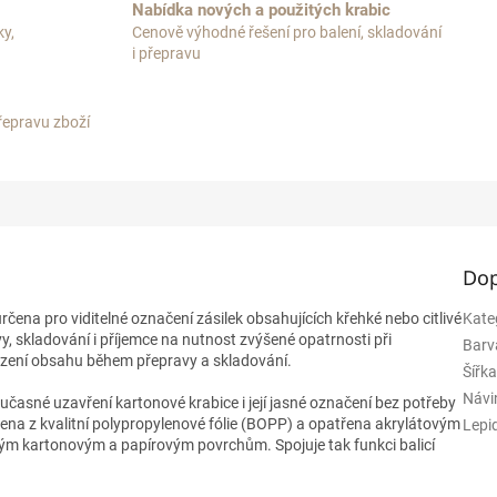
Nabídka nových a použitých krabic
ky,
Cenově výhodné řešení pro balení, skladování
i přepravu
přepravu zboží
Dop
rčena pro viditelné označení zásilek obsahujících křehké nebo citlivé
Kate
, skladování i příjemce na nutnost zvýšené opatrnosti při
Barv
ození obsahu během přepravy a skladování.
Šířk
Návi
asné uzavření kartonové krabice i její jasné označení bez potřeby
ena z kvalitní polypropylenové fólie (BOPP) a opatřena akrylátovým
Lepi
ěžným kartonovým a papírovým povrchům. Spojuje tak funkci balicí