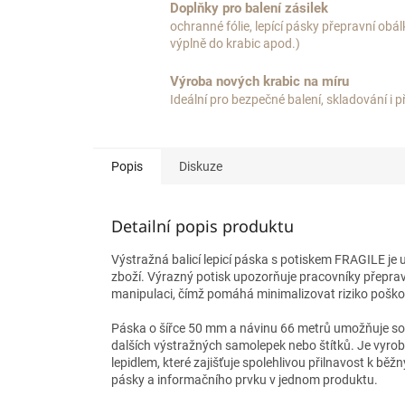
Doplňky pro balení zásilek
ochranné fólie, lepící pásky přepravní obál
výplně do krabic apod.)
Výroba nových krabic na míru
Ideální pro bezpečné balení, skladování i 
Popis
Diskuze
Detailní popis produktu
Výstražná balicí lepicí páska s potiskem FRAGILE je u
zboží. Výrazný potisk upozorňuje pracovníky přepravy
manipulaci, čímž pomáhá minimalizovat riziko pošk
Páska o šířce 50 mm a návinu 66 metrů umožňuje souč
dalších výstražných samolepek nebo štítků. Je vyrob
lepidlem, které zajišťuje spolehlivou přilnavost k b
pásky a informačního prvku v jednom produktu.