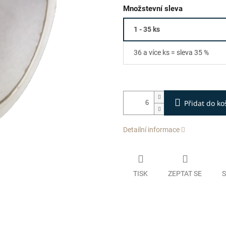
Množstevní sleva
1 - 35 ks
36 a více ks = sleva 35 %
Přidat do ko
Detailní informace
TISK
ZEPTAT SE
S