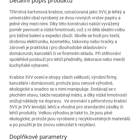
Detailní popis produktu
Třívrstvá kartonová krabice, označovaná jako 3VV, je lehký a
univerzální obal vyrobený ze dvou rovných vrstev papíru a
jedné vlny mezi nimi. Díky této konstrukci nabízí vyvážený
poměr pevnosti a nízké hmotnosti, což z ní dělá ideální volbu
pro běžné balení a expedici zboží. Skvěle se hodí pro textil,
drobnou elektroniku, kosmetiku, tiskoviny nebo hračky a
zároveň je praktická i pro dlouhodobé skladování v
domácnosti, kanceláři či ve firemním skladu. Při stěhování
spolehlivě poslouží pro lehčí předměty, dekorace nebo menší
kuchyňské vybavení.
Krabice 3VV ocení e‑shopy všech velikostí, výrobní firmy,
kanceláře i domácnosti, protože jsou cenově výhodné,
ekologické a snadno se s nimi manipuluje. Dodávají se v
plochém stavu, takže nezabírají místo, a díky nízké hmotnosti
snižují náklady na dopravu. Ve srovnání s pětivrstvou krabicí
5VV je 3VV levnější, lehčí a vhodná pro standardní zásilky či
lehčí produkty. Velkou výhodou je také to, že jsou plně
ekologické, protože jsou vyrobené z recyklovatelných materiálů
a po použití je lze znovu odevzdat k recyklaci.
Doplňkové parametry