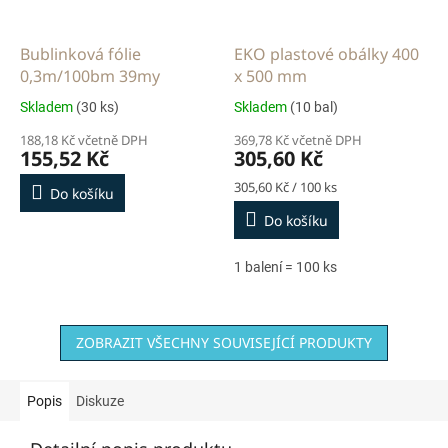
Bublinková fólie
EKO plastové obálky 400
0,3m/100bm 39my
x 500 mm
Skladem
(30 ks)
Skladem
(10 bal)
188,18 Kč včetně DPH
369,78 Kč včetně DPH
155,52 Kč
305,60 Kč
Měrná
305,60 Kč / 100 ks
Do košíku
cena:
Do košíku
1 balení = 100 ks
ZOBRAZIT VŠECHNY SOUVISEJÍCÍ PRODUKTY
Popis
Diskuze