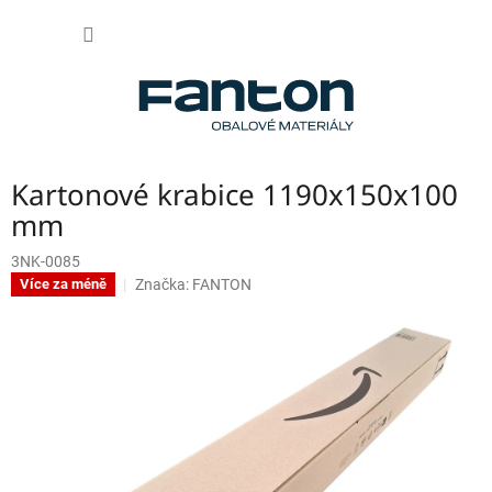
Přejít
NÁKUP
na
obsah
KOŠÍK
Kartonové krabice 1190x150x100
mm
3NK-0085
Značka:
FANTON
Více za méně