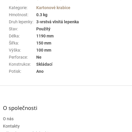
Kategorie
:
Kartonové krabice
Hmotnost
:
0.3 kg
Druh lepenky
:
3-vrstvá vlnitá lepenka
Stav
:
Použitý
Délka
:
1190 mm
Šířka
:
150 mm
Výška
:
100 mm
Perforace
:
Ne
Konstrukce
:
Skládací
Potisk
:
Ano
Z
á
p
a
O společnosti
t
O nás
í
Kontakty