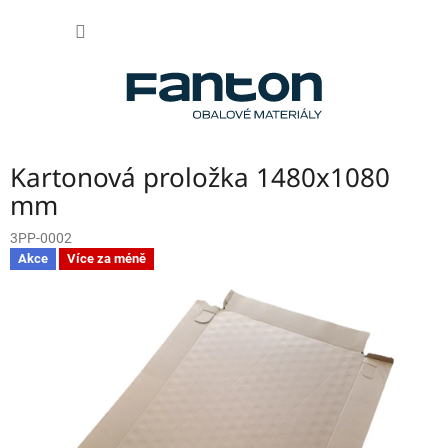
Přejít
NÁKUP
na
obsah
KOŠÍK
Kartonová proložka 1480x1080
mm
3PP-0002
Akce
Více za méně