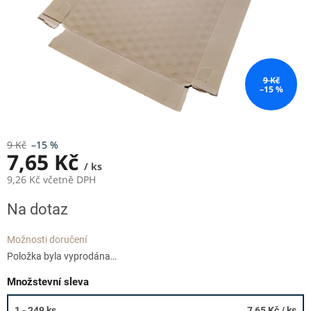
9 Kč
–15 %
9 Kč
–15 %
7,65 Kč
/ ks
9,26 Kč včetně DPH
Měrná
Na dotaz
cena:
Možnosti doručení
Položka byla vyprodána…
Množstevní sleva
1 - 249 ks
7,65 Kč
/ ks