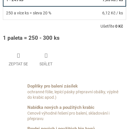
250 a více ks = sleva 20 %
6,12 Kč
/ ks
Ušetříte
0 Kč
1 paleta = 250 - 300 ks
ZEPTAT SE
SDÍLET
Doplňky pro balení zásilek
ochranné fólie, lepící pásky přepravní obálky, výplně
do krabic apod.)
Nabídka nových a použitých krabic
Cenově výhodné řešení pro balení, skladování i
přepravu
Prodej nových i použitých big bagů