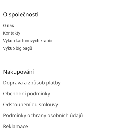
á
p
a
O společnosti
t
O nás
í
Kontakty
Výkup kartonových krabic
Výkup big bagů
Nakupování
Doprava a způsob platby
Obchodní podmínky
Odstoupení od smlouvy
Podmínky ochrany osobních údajů
Reklamace