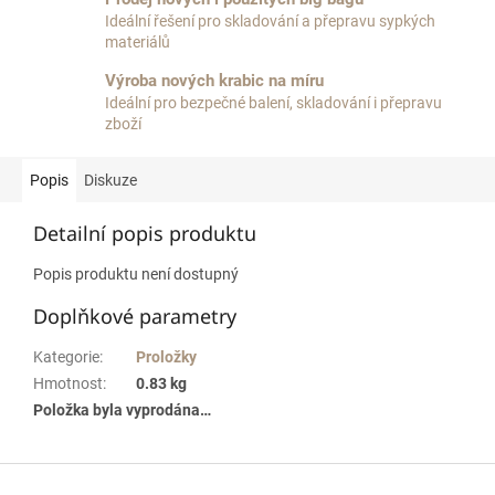
Ideální řešení pro skladování a přepravu sypkých
materiálů
Výroba nových krabic na míru
Ideální pro bezpečné balení, skladování i přepravu
zboží
Popis
Diskuze
Detailní popis produktu
Popis produktu není dostupný
Doplňkové parametry
Kategorie
:
Proložky
Hmotnost
:
0.83 kg
Položka byla vyprodána…
Z