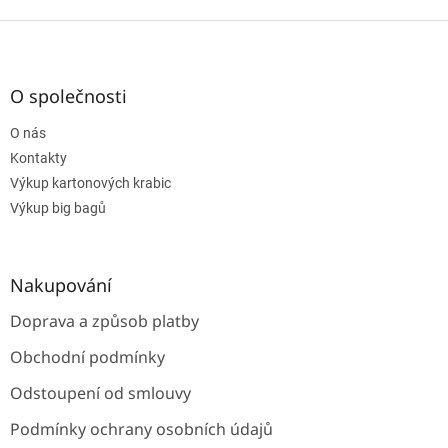
Z
á
p
a
O společnosti
t
O nás
í
Kontakty
Výkup kartonových krabic
Výkup big bagů
Nakupování
Doprava a způsob platby
Obchodní podmínky
Odstoupení od smlouvy
Podmínky ochrany osobních údajů