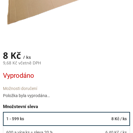
8 Kč
/ ks
9,68 Kč včetně DPH
Měrná
Vyprodáno
cena:
Možnosti doručení
Položka byla vyprodána…
Množstevní sleva
1 - 599 ks
8 Kč
/ ks
600 a více ks = sleva 20 %
6,40 Kč
/ ks