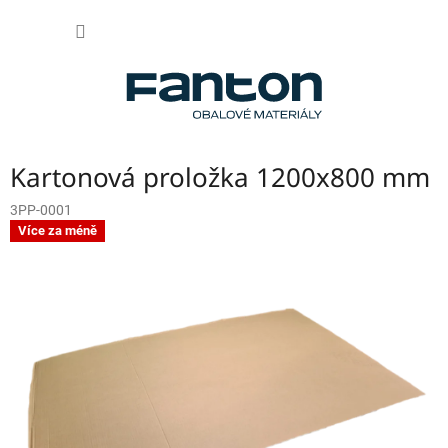
Přejít
NÁKUP
na
obsah
KOŠÍK
Kartonová proložka 1200x800 mm
3PP-0001
Více za méně