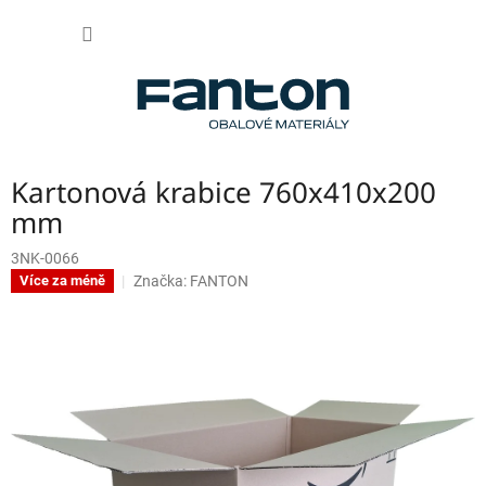
Přejít
NÁKUP
na
obsah
KOŠÍK
Kartonová krabice 760x410x200
mm
3NK-0066
Značka:
FANTON
Více za méně