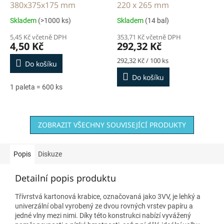
380x375x175 mm
220 x 265 mm
Skladem
(>1000 ks)
Skladem
(14 bal)
5,45 Kč včetně DPH
353,71 Kč včetně DPH
4,50 Kč
292,32 Kč
Měrná
292,32 Kč / 100 ks
Do košíku
cena:
Do košíku
1 paleta = 600 ks
ZOBRAZIT VŠECHNY SOUVISEJÍCÍ PRODUKTY
Popis
Diskuze
Detailní popis produktu
Třívrstvá kartonová krabice, označovaná jako 3VV, je lehký a
univerzální obal vyrobený ze dvou rovných vrstev papíru a
jedné vlny mezi nimi. Díky této konstrukci nabízí vyvážený