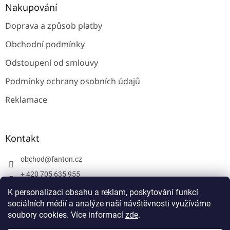
Nakupování
Doprava a způsob platby
Obchodní podmínky
Odstoupení od smlouvy
Podmínky ochrany osobních údajů
Reklamace
Kontakt
obchod
@
fanton.cz
+ 420 705 635 955
+ 420 705 635 951
K personalizaci obsahu a reklam, poskytování funkcí
sociálních médií a analýze naší návštěvnosti využíváme
soubory cookies. Více informací
zde
.