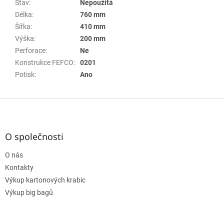
Stav
:
Nepoužitá
Délka
:
760 mm
Šířka
:
410 mm
Výška
:
200 mm
Perforace
:
Ne
Konstrukce FEFCO
:
0201
Potisk
:
Ano
Z
á
p
a
O společnosti
t
O nás
í
Kontakty
Výkup kartonových krabic
Výkup big bagů