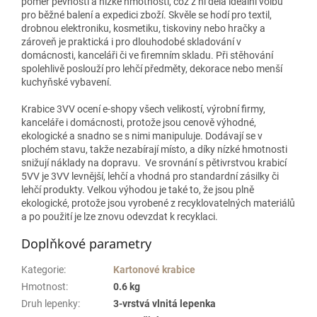
poměr pevnosti a nízké hmotnosti, což z ní dělá ideální volbu
pro běžné balení a expedici zboží. Skvěle se hodí pro textil,
drobnou elektroniku, kosmetiku, tiskoviny nebo hračky a
zároveň je praktická i pro dlouhodobé skladování v
domácnosti, kanceláři či ve firemním skladu. Při stěhování
spolehlivě poslouží pro lehčí předměty, dekorace nebo menší
kuchyňské vybavení.
Krabice 3VV ocení e‑shopy všech velikostí, výrobní firmy,
kanceláře i domácnosti, protože jsou cenově výhodné,
ekologické a snadno se s nimi manipuluje. Dodávají se v
plochém stavu, takže nezabírají místo, a díky nízké hmotnosti
snižují náklady na dopravu. Ve srovnání s pětivrstvou krabicí
5VV je 3VV levnější, lehčí a vhodná pro standardní zásilky či
lehčí produkty. Velkou výhodou je také to, že jsou plně
ekologické, protože jsou vyrobené z recyklovatelných materiálů
a po použití je lze znovu odevzdat k recyklaci.
Doplňkové parametry
Kategorie
:
Kartonové krabice
Hmotnost
:
0.6 kg
Druh lepenky
:
3-vrstvá vlnitá lepenka