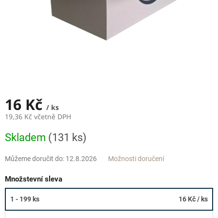
16 Kč
/ ks
19,36 Kč včetně DPH
Měrná
Skladem
(131 ks)
cena:
Můžeme doručit do:
12.8.2026
Možnosti doručení
Množstevní sleva
1 - 199 ks
16 Kč
/ ks