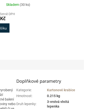
Skladem
(30 ks)
včetně DPH
 Kč
šíku
Doplňkové parametry
 vyrobený
Kategorie
:
Kartonové krabice
zí
Hmotnost
:
0.215 kg
žné balení
3-vrstvá vlnitá
koviny nebo
Druh lepenky
:
lepenka
láři či ve