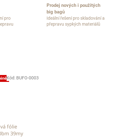
Prodej nových i použitých
big bagů
ní pro
Ideální řešení pro skladování a
přepravu
přepravu sypkých materiálů
Kód:
BUFO-0003
méně
vá fólie
0bm 39my