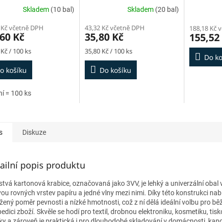
Skladem
(10 bal)
Skladem
(20 bal)
 Kč včetně DPH
43,32 Kč včetně DPH
188,18 Kč 
60 Kč
35,80 Kč
155,52
Měrná
 Kč / 100 ks
35,80 Kč / 100 ks
Do ko
cena:
o košíku
Do košíku
ní = 100 ks
s
Diskuze
ailní popis produktu
rstvá kartonová krabice, označovaná jako 3VV, je lehký a univerzální obal
vou rovných vrstev papíru a jedné vlny mezi nimi. Díky této konstrukci nabí
žený poměr pevnosti a nízké hmotnosti, což z ní dělá ideální volbu pro bě
edici zboží. Skvěle se hodí pro textil, drobnou elektroniku, kosmetiku, tis
ky a zároveň je praktická i pro dlouhodobé skladování v domácnosti, kance