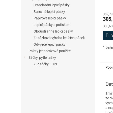
Standardní lepící pásky
Barevné lepící pásky
369,78
305,
Papírové lepící pásky
Lepící pásky s potiskem
Měrná
305,60
cena:
Oboustranné lepící pásky
D
Zakázková výroba lepících pásek
Odvíječe lepící pásky
1 bale
Palety jednorázové použité
Sáčky, pytle tašky
ZIP sáčky LDPE
Popi
Det
Třív
ze d
vyvá
a exp
hrač