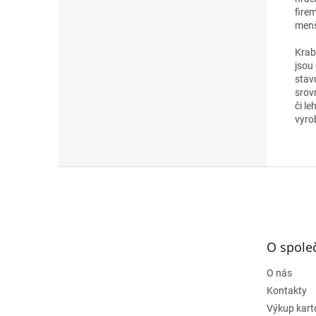
fire
menš
Krab
jsou
stav
srov
či le
vyro
Z
á
p
a
t
O spole
í
O nás
Kontakty
Výkup kart