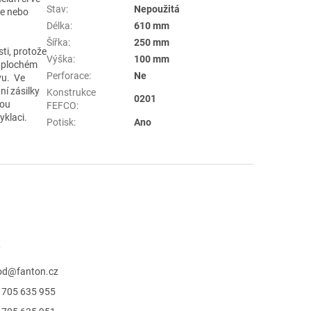
Stav
:
Nepoužitá
ce nebo
Délka
:
610 mm
Šířka
:
250 mm
ti, protože
Výška
:
100 mm
v plochém
Perforace
:
Ne
vu. Ve
ní zásilky
Konstrukce
0201
sou
FEFCO
:
yklaci.
Potisk
:
Ano
t
od
@
fanton.cz
 705 635 955