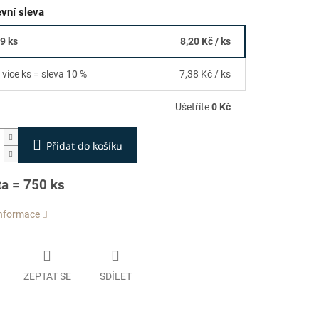
vní sleva
89 ks
8,20 Kč
/ ks
 více ks = sleva 10 %
7,38 Kč
/ ks
Ušetříte
0 Kč
Přidat do košíku
ta = 750 ks
informace
ZEPTAT SE
SDÍLET