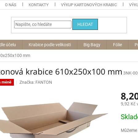
O NÁS
KONTAKTY
VÝKUP KARTONOVÝCH KRABIC
VÝKU
HLEDAT
dle účelu
Krabice podle velikosti
Big Bagy
Fólie
P
610x250x100 mm
tonová krabice 610x250x100 mm
3NK-00
Značka:
FANTON
a méně
8,2
9,92 Kč
Měrná
Skla
cena:
Můžeme d