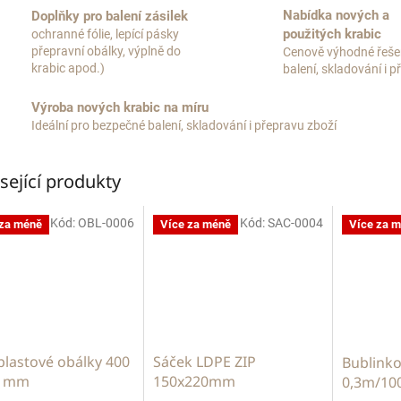
Nabídka nových a
Doplňky pro balení zásilek
použitých krabic
ochranné fólie, lepící pásky
přepravní obálky, výplně do
Cenově výhodné řeše
krabic apod.)
balení, skladování i 
Výroba nových krabic na míru
Ideální pro bezpečné balení, skladování i přepravu zboží
sející produkty
Kód:
OBL-0006
Kód:
SAC-0004
 za méně
Více za méně
Více za 
plastové obálky 400
Sáček LDPE ZIP
Bublinko
0 mm
150x220mm
0,3m/10