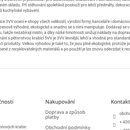
mním skladu. Při stěhování spolehlivě poslouží pro lehčí předměty, dekora
í kuchyňské vybavení.
ice 3VV ocení e‑shopy všech velikostí, výrobní firmy, kanceláře i domácnos
 cenově výhodné, ekologické a snadno se s nimi manipuluje. Dodávají se 
u, takže nezabírají místo, a díky nízké hmotnosti snižují náklady na dopra
nání s pětivrstvou krabicí 5VV je 3VV levnější, lehčí a vhodná pro standard
hčí produkty. Velkou výhodou je také to, že jsou plně ekologické, protože j
bené z recyklovatelných materiálů a po použití je lze znovu odevzdat k rec
čnosti
Nakupování
Kontak
Doprava a způsob
obch
platby
+ 420
Obchodní podmínky
onových krabic