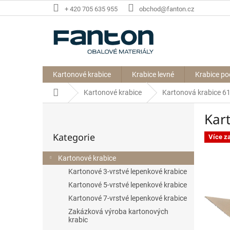
Přejít
+ 420 705 635 955
obchod@fanton.cz
na
obsah
Kartonové krabice
Krabice levné
Krabice po
Domů
Kartonové krabice
Kartonová krabice 
P
Kar
o
Přeskočit
s
Kategorie
kategorie
Více z
t
r
Kartonové krabice
a
Kartonové 3-vrstvé lepenkové krabice
n
n
Kartonové 5-vrstvé lepenkové krabice
í
Kartonové 7-vrstvé lepenkové krabice
p
Zakázková výroba kartonových
a
krabic