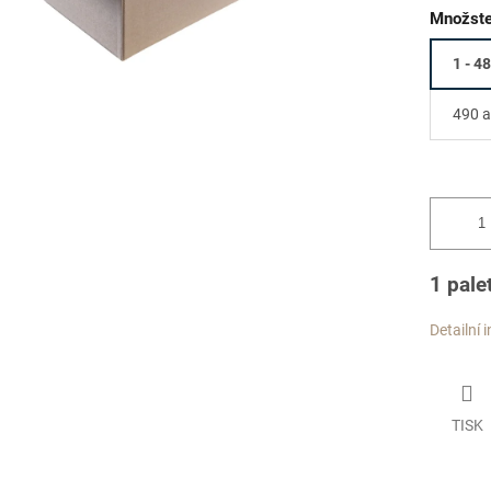
Množste
1 - 4
490 a
1 pale
Detailní 
TISK