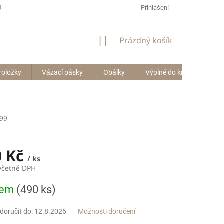
P BIG BAGŮ
Přihlášení
NÁKUPNÍ
Prázdný košík
KOŠÍK
roložky
Vázací pásky
Obálky
Výplně do krabic
Le
99
0 Kč
/ ks
 včetně DPH
dem
(490 ks)
oručit do:
12.8.2026
Možnosti doručení