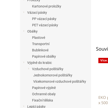
Proložky
Kartonové proložky
Vázací pásky
PP vázací pásky
PET vázací pásky
Obálky
Plastové
Transportní
Souvi
Bublinkové
Papírové obálky
Více
Výplně do krabic
Vzduchové polštářky
Jednokomorové polštářky
Vícekomorové vzduchové polštářky
Papírové výplně
Ochranné obaly
EKO 
Fixační tělíska
x 50
Lepící pásky