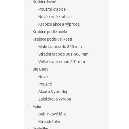
n
Krabice levné
e
Použité krabice
l
Nové levné krabice
Krabice akce a výprodej
Krabice podle účelu
Krabice podle velikosti
Malé krabice do 300 mm
Střední krabice 301-500 mm
Velké krabice nad 501 mm
Big Bagy
Nové
Použité
Akce a Výprodej
Zakázková výroba
Fólie
Bublinkové fólie
Stretch fólie