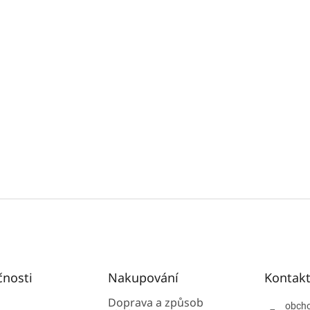
čnosti
Nakupování
Kontak
Doprava a způsob
obch