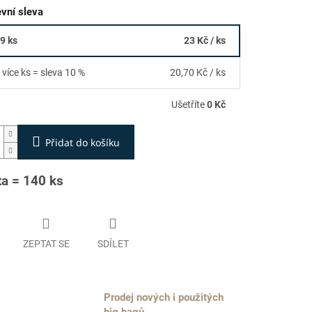
vní sleva
39 ks
23 Kč
/ ks
 více ks = sleva 10 %
20,70 Kč
/ ks
Ušetříte
0 Kč
Přidat do košíku
ta = 140 ks
ZEPTAT SE
SDÍLET
Prodej nových i použitých