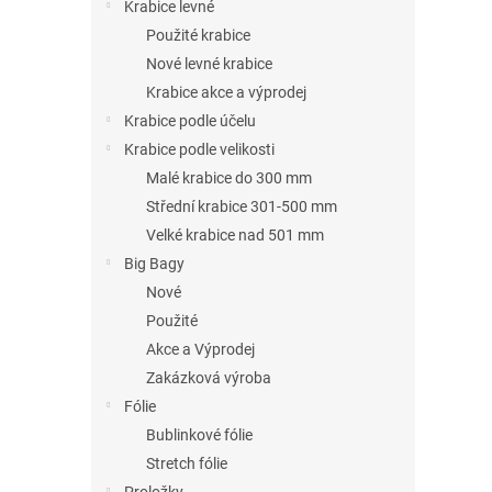
n
Krabice levné
e
Použité krabice
l
Nové levné krabice
Krabice akce a výprodej
Krabice podle účelu
Krabice podle velikosti
Malé krabice do 300 mm
Střední krabice 301-500 mm
Velké krabice nad 501 mm
Big Bagy
Nové
Použité
Akce a Výprodej
Zakázková výroba
Fólie
Bublinkové fólie
Stretch fólie