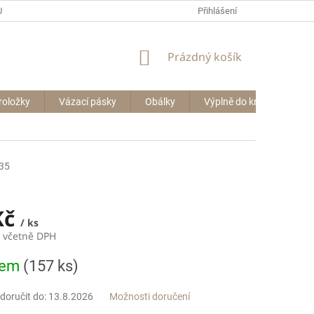
P BIG BAGŮ
Přihlášení
NÁKUPNÍ
Prázdný košík
KOŠÍK
roložky
Vázací pásky
Obálky
Výplně do krabic
Le
35
Kč
/ ks
č včetně DPH
dem
(157 ks)
oručit do:
13.8.2026
Možnosti doručení