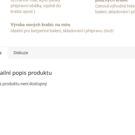
použitých krabic
ochranné fólie, lepící pásky
přepravní obálky, výplně do
Cenově výhodné řeše
krabic apod.)
balení, skladování i 
Výroba nových krabic na míru
Ideální pro bezpečné balení, skladování i přepravu zboží
s
Diskuze
ailní popis produktu
s produktu není dostupný