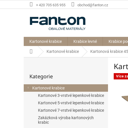
Přejít
+ 420 705 635 955
obchod@fanton.cz
na
obsah
Kartonové krabice
Krabice levné
Krabice po
Domů
Kartonové krabice
Kartonová krabice 
P
Kar
o
Přeskočit
s
Kategorie
kategorie
Více z
t
r
Kartonové krabice
a
Kartonové 3-vrstvé lepenkové krabice
n
n
Kartonové 5-vrstvé lepenkové krabice
í
Kartonové 7-vrstvé lepenkové krabice
p
Zakázková výroba kartonových
a
krabic