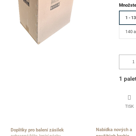
Množste
1 - 1
140 a
1 pale
TISK
Nabídka nových a
Doplňky pro balení zásilek