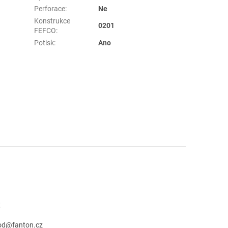
Perforace
:
Ne
Konstrukce
0201
FEFCO
:
Potisk
:
Ano
t
od
@
fanton.cz