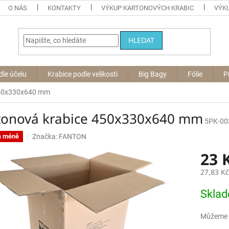
O NÁS
KONTAKTY
VÝKUP KARTONOVÝCH KRABIC
VÝKU
HLEDAT
dle účelu
Krabice podle velikosti
Big Bagy
Fólie
P
450x330x640 mm
tonová krabice 450x330x640 mm
5PK-00
Značka:
FANTON
a méně
23 
27,83 K
Měrná
Skla
cena:
Můžeme d