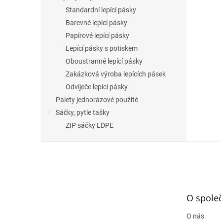
Standardní lepící pásky
Barevné lepící pásky
Papírové lepící pásky
Lepící pásky s potiskem
Oboustranné lepící pásky
Zakázková výroba lepících pásek
Odvíječe lepící pásky
Palety jednorázové použité
Sáčky, pytle tašky
ZIP sáčky LDPE
Z
á
p
a
t
O spole
í
O nás