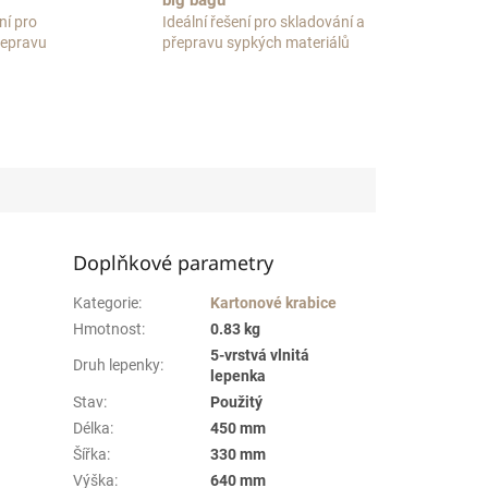
big bagů
ní pro
Ideální řešení pro skladování a
přepravu
přepravu sypkých materiálů
Doplňkové parametry
Kategorie
:
Kartonové krabice
Hmotnost
:
0.83 kg
5-vrstvá vlnitá
Druh lepenky
:
lepenka
Stav
:
Použitý
Délka
:
450 mm
Šířka
:
330 mm
Výška
:
640 mm