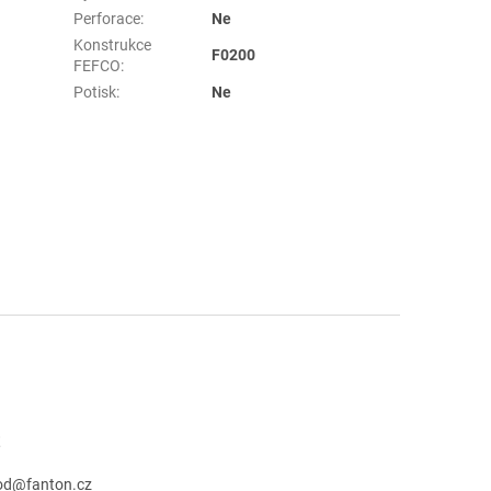
Perforace
:
Ne
Konstrukce
F0200
FEFCO
:
Potisk
:
Ne
t
od
@
fanton.cz