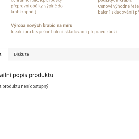
použitých krabic
ochranné fólie, lepící pásky
přepravní obálky, výplně do
Cenově výhodné řeše
krabic apod.)
balení, skladování i 
Výroba nových krabic na míru
Ideální pro bezpečné balení, skladování i přepravu zboží
s
Diskuze
ailní popis produktu
s produktu není dostupný