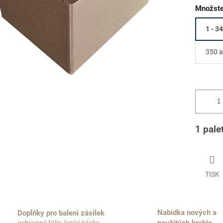
Množste
1 - 3
350 a
1 pale
TISK
Nabídka nových a
Doplňky pro balení zásilek