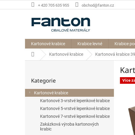
Přejít
+ 420 705 635 955
obchod@fanton.cz
na
obsah
Kartonové krabice
Krabice levné
Krabice po
Domů
Kartonové krabice
Kartonová krabice 
P
Kar
o
Přeskočit
s
Kategorie
kategorie
Více z
t
r
Kartonové krabice
a
Kartonové 3-vrstvé lepenkové krabice
n
n
Kartonové 5-vrstvé lepenkové krabice
í
Kartonové 7-vrstvé lepenkové krabice
p
Zakázková výroba kartonových
a
krabic