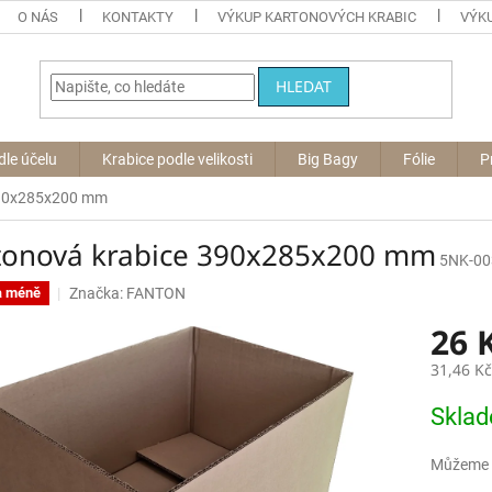
O NÁS
KONTAKTY
VÝKUP KARTONOVÝCH KRABIC
VÝKU
HLEDAT
dle účelu
Krabice podle velikosti
Big Bagy
Fólie
P
390x285x200 mm
tonová krabice 390x285x200 mm
5NK-00
Značka:
FANTON
a méně
26 
31,46 K
Měrná
Skla
cena:
Můžeme d