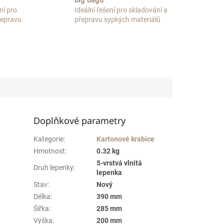
big bagů
ní pro
Ideální řešení pro skladování a
přepravu
přepravu sypkých materiálů
Doplňkové parametry
Kategorie
:
Kartonové krabice
Hmotnost
:
0.32 kg
5-vrstvá vlnitá
Druh lepenky
:
lepenka
Stav
:
Nový
Délka
:
390 mm
Šířka
:
285 mm
Výška
:
200 mm