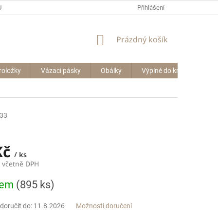
P BIG BAGŮ
Přihlášení
NÁKUPNÍ
Prázdný košík
KOŠÍK
roložky
Vázací pásky
Obálky
Výplně do krabic
Le
33
Kč
/ ks
č včetně DPH
dem
(895 ks)
oručit do:
11.8.2026
Možnosti doručení