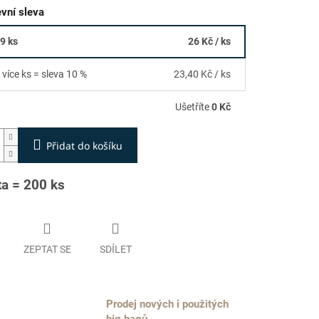
vní sleva
49 ks
26 Kč
/ ks
 více ks = sleva 10 %
23,40 Kč
/ ks
Ušetříte
0 Kč
Přidat do košíku
ta = 200 ks
ZEPTAT SE
SDÍLET
Prodej nových i použitých