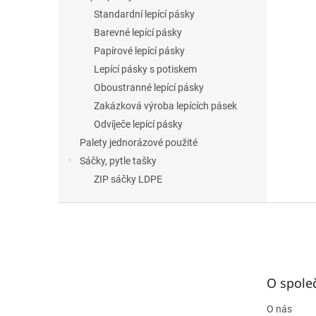
Standardní lepící pásky
Barevné lepící pásky
Papírové lepící pásky
Lepící pásky s potiskem
Oboustranné lepící pásky
Zakázková výroba lepících pásek
Odvíječe lepící pásky
Palety jednorázové použité
Sáčky, pytle tašky
ZIP sáčky LDPE
Z
á
p
a
t
O spole
í
O nás