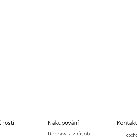
čnosti
Nakupování
Kontak
Doprava a způsob
obch