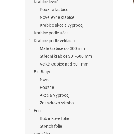
n
Krabice levné
e
Použité krabice
l
Nové levné krabice
Krabice akce a výprodej
Krabice podle účelu
Krabice podle velikosti
Malé krabice do 300 mm
Střední krabice 301-500 mm
Velké krabice nad 501 mm
Big Bagy
Nové
Použité
Akce a Výprodej
Zakázková výroba
Fólie
Bublinkové fólie
Stretch fólie