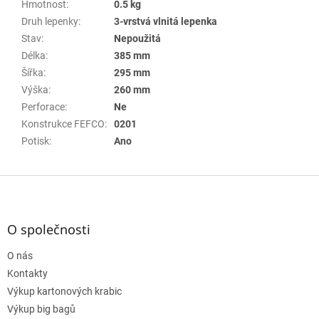
Hmotnost
:
0.5 kg
Druh lepenky
:
3-vrstvá vlnitá lepenka
Stav
:
Nepoužitá
Délka
:
385 mm
Šířka
:
295 mm
Výška
:
260 mm
Perforace
:
Ne
Konstrukce FEFCO
:
0201
Potisk
:
Ano
Z
á
p
a
O společnosti
t
O nás
í
Kontakty
Výkup kartonových krabic
Výkup big bagů