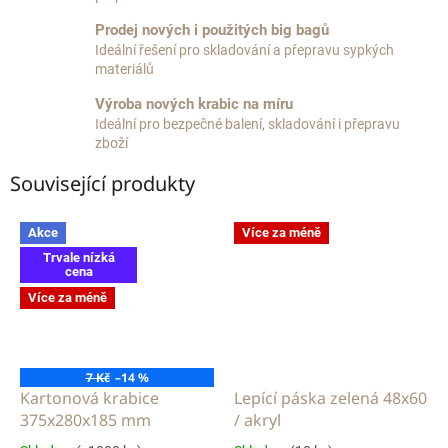
Prodej nových i použitých big bagů
Ideální řešení pro skladování a přepravu sypkých
materiálů
Výroba nových krabic na míru
Ideální pro bezpečné balení, skladování i přepravu
zboží
Související produkty
Akce
Více za méně
Trvale nízká
cena
Více za méně
7 Kč
–14 %
Kartonová krabice
Lepící páska zelená 48x60
375x280x185 mm
/ akryl