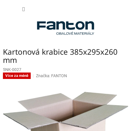
Přejít
NÁKUP
na
obsah
KOŠÍK
Kartonová krabice 385x295x260
mm
5NK-0027
Značka:
FANTON
Více za méně