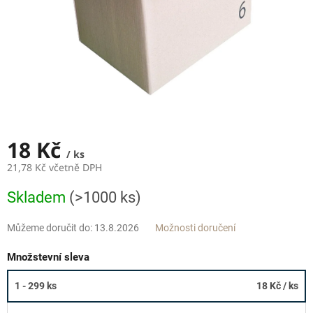
18 Kč
/ ks
21,78 Kč včetně DPH
Měrná
Skladem
(>1000 ks)
cena:
Můžeme doručit do:
13.8.2026
Možnosti doručení
Množstevní sleva
1 - 299 ks
18 Kč
/ ks