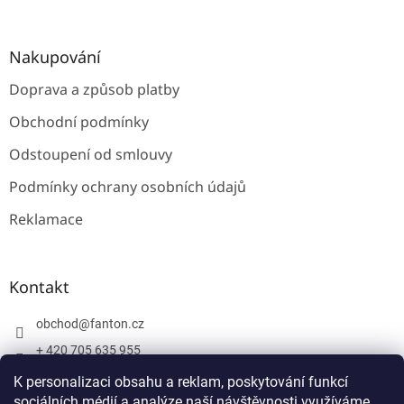
Nakupování
Doprava a způsob platby
Obchodní podmínky
Odstoupení od smlouvy
Podmínky ochrany osobních údajů
Reklamace
Kontakt
obchod
@
fanton.cz
+ 420 705 635 955
+ 420 705 635 951
K personalizaci obsahu a reklam, poskytování funkcí
sociálních médií a analýze naší návštěvnosti využíváme