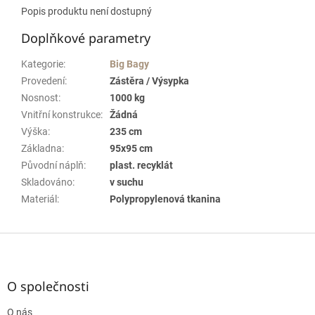
Popis produktu není dostupný
Doplňkové parametry
Kategorie
:
Big Bagy
Provedení
:
Zástěra / Výsypka
Nosnost
:
1000 kg
Vnitřní konstrukce
:
Žádná
Výška
:
235 cm
Základna
:
95x95 cm
Původní náplň
:
plast. recyklát
Skladováno
:
v suchu
Materiál
:
Polypropylenová tkanina
Z
á
p
a
O společnosti
t
O nás