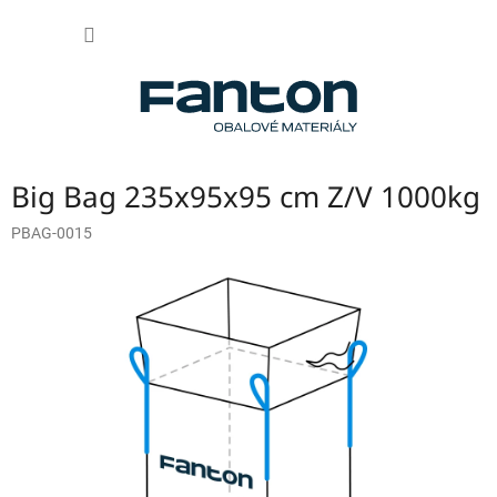
Přejít
NÁKUP
na
obsah
KOŠÍK
Big Bag 235x95x95 cm Z/V 1000kg
PBAG-0015