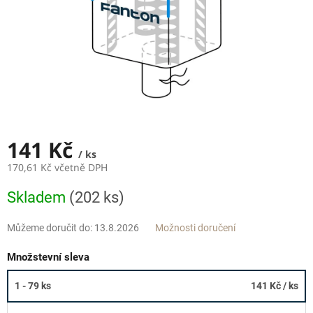
141 Kč
/ ks
170,61 Kč včetně DPH
Měrná
Skladem
(202 ks)
cena:
Můžeme doručit do:
13.8.2026
Možnosti doručení
Množstevní sleva
1 - 79 ks
141 Kč
/ ks