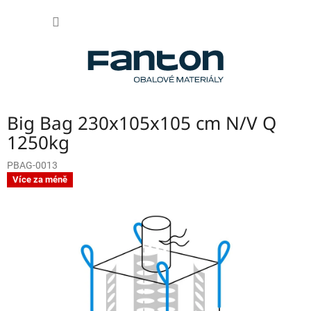
Přejít
NÁKUP
na
obsah
KOŠÍK
Big Bag 230x105x105 cm N/V Q
1250kg
PBAG-0013
Více za méně