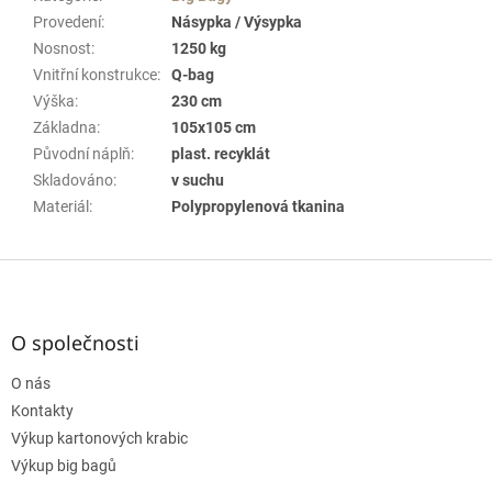
Provedení
:
Násypka / Výsypka
Nosnost
:
1250 kg
Vnitřní konstrukce
:
Q-bag
Výška
:
230 cm
Základna
:
105x105 cm
Původní náplň
:
plast. recyklát
Skladováno
:
v suchu
Materiál
:
Polypropylenová tkanina
Z
á
p
a
O společnosti
t
O nás
í
Kontakty
Výkup kartonových krabic
Výkup big bagů