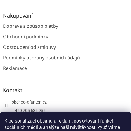
Nakupování
Doprava a způsob platby
Obchodní podmínky
Odstoupení od smlouvy
Podmínky ochrany osobních údajů
Reklamace
Kontakt
obchod
@
fanton.cz
+ 420 705 635 955
+ 420 705 635 951
K personalizaci obsahu a reklam, poskytování funkcí
sociálních médií a analýze naší návštěvnosti využíváme