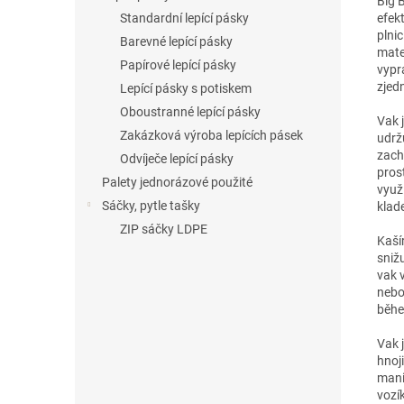
Big 
efek
Standardní lepící pásky
plni
Barevné lepící pásky
mate
Papírové lepící pásky
vypr
zjed
Lepící pásky s potiskem
Oboustranné lepící pásky
Vak 
Zakázková výroba lepících pásek
udrž
zach
Odvíječe lepící pásky
prost
Palety jednorázové použité
využi
Sáčky, pytle tašky
klad
ZIP sáčky LDPE
Kaší
sniž
vak 
nebo
běhe
Vak 
hnoji
mani
vozí