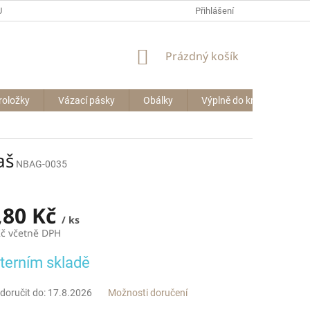
P BIG BAGŮ
Přihlášení
NÁKUPNÍ
Prázdný košík
KOŠÍK
roložky
Vázací pásky
Obálky
Výplně do krabic
Le
aš
NBAG-0035
,80 Kč
/ ks
Kč včetně DPH
terním skladě
oručit do:
17.8.2026
Možnosti doručení