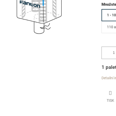
Množste
1 - 1
110 a
1 pale
Detailní 
TISK