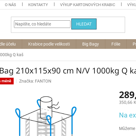
O NÁS
KONTAKTY
VÝKUP KARTONOVÝCH KRABIC
VÝKU
HLEDAT
dle účelu
Krabice podle velikosti
Big Bagy
Fólie
P
000kg Q kaš
 Bag 210x115x90 cm N/V 1000kg Q k
Značka:
FANTON
a méně
289
350,66 
Měrná
Na ex
cena:
Můžeme d