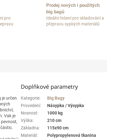
Prodej nových i použitých
big bagů
ní pro
Ideální řešení pro skladování a
přepravu
přepravu sypkých materiálů
Doplňkové parametry
 je určen
Kategorie
:
Big Bagy
emných
Provedení
:
Násypka / Výsypka
bnictví,
Nosnost
:
1000 kg
. Vak je
Výška
:
210 cm
u pevnost,
částic.
Základna
:
115x90 cm
Materiál
:
Polypropylenová tkanina