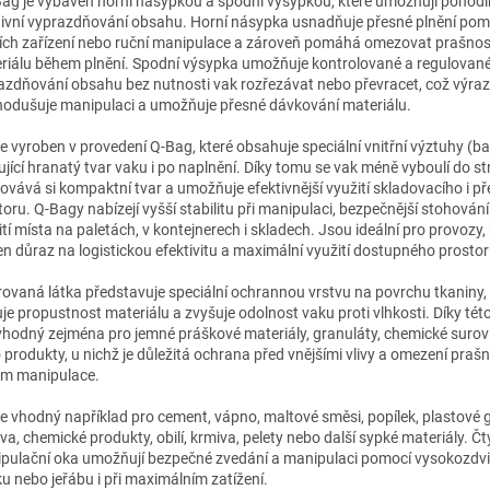
Bag je vybaven horní násypkou a spodní výsypkou, které umožňují pohodln
tivní vyprazdňování obsahu. Horní násypka usnadňuje přesné plnění pom
cích zařízení nebo ruční manipulace a zároveň pomáhá omezovat prašnost
riálu během plnění. Spodní výsypka umožňuje kontrolované a regulovan
azdňování obsahu bez nutnosti vak rozřezávat nebo převracet, což výra
nodušuje manipulaci a umožňuje přesné dávkování materiálu.
je vyroben v provedení Q-Bag, které obsahuje speciální vnitřní výztuhy (ba
ující hranatý tvar vaku i po naplnění. Díky tomu se vak méně vyboulí do st
ovává si kompaktní tvar a umožňuje efektivnější využití skladovacího i p
oru. Q-Bagy nabízejí vyšší stabilitu při manipulaci, bezpečnější stohování 
tí místa na paletách, v kontejnerech i skladech. Jsou ideální pro provozy, 
en důraz na logistickou efektivitu a maximální využití dostupného prostor
rovaná látka představuje speciální ochrannou vrstvu na povrchu tkaniny,
uje propustnost materiálu a zvyšuje odolnost vaku proti vlhkosti. Díky tét
vhodný zejména pro jemné práškové materiály, granuláty, chemické surovi
 produkty, u nichž je důležitá ochrana před vnějšími vlivy a omezení prašn
m manipulace.
je vhodný například pro cement, vápno, maltové směsi, popílek, plastové 
va, chemické produkty, obilí, krmiva, pelety nebo další sypké materiály. Čt
pulační oka umožňují bezpečné zvedání a manipulaci pomocí vysokozdv
ku nebo jeřábu i při maximálním zatížení.