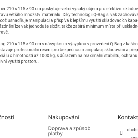
ěr 210 × 115 × 90 cm poskytuje velmi vysoký objem pro efektivní skladov
ravu většího množství materiálu. Díky technologii Q-Bag si vak zachovává
, což usnadňuje manipulaci a přispívá k lepšímu využití skladovacích kapa
ázdnění lze vak jednoduše složit, takže zabírá minimum místa při uskladn
ravě.
Bag 210 × 115 × 90 cm s násypkou a výsypkou v provedení Q-Bag z kašíro
stavuje profesionální řešení pro bezpečnou manipulaci, skladování a pře
riálu o hmotnosti až 1000 kg, s důrazem na maximální stabilitu, ochran
ivní využití prostoru.
čnosti
Nakupování
Kontak
Doprava a způsob
obch
platby