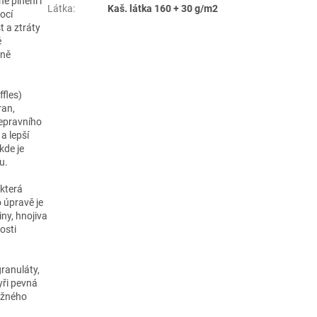
é plnění i
Látka
:
Kaš. látka 160 + 30 g/m2
ocí
 a ztráty
é
zně
ffles)
ran,
řepravního
a lepší
kde je
u.
 která
o úpravě je
ny, hnojiva
osti
granuláty,
yři pevná
ižného