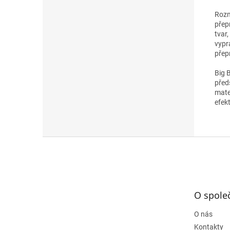
Rozm
přep
tvar
vypr
přep
Big 
před
mate
efekt
Z
á
p
a
t
O spole
í
O nás
Kontakty