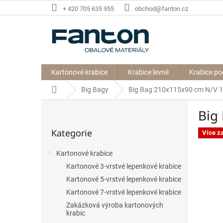
Přejít
+ 420 705 635 955
obchod@fanton.cz
na
obsah
Kartonové krabice
Krabice levné
Krabice po
Domů
Big Bagy
Big Bag 210x115x90 cm N/V 1
P
Big
o
Přeskočit
s
Kategorie
kategorie
Více z
t
r
Kartonové krabice
a
Kartonové 3-vrstvé lepenkové krabice
n
n
Kartonové 5-vrstvé lepenkové krabice
í
Kartonové 7-vrstvé lepenkové krabice
p
Zakázková výroba kartonových
a
krabic