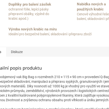
Nabídka nových a
Doplňky pro balení zásilek
použitých krabic
ochranné fólie, lepící pásky
přepravní obálky, výplně do
Cenově výhodné řeše
krabic apod.)
balení, skladování i 
Výroba nových krabic na míru
Ideální pro bezpečné balení, skladování i přepravu zboží
s
Diskuze
ailní popis produktu
oobjemový vak Big Bag o rozměrech 210 × 115 × 90 cm v provedení Q-Bag
bezpečné skladování, manipulaci a přepravu sypkých, granulovaných i j
kových materiálů. Díky nosnosti až 1000 kg je vhodný pro využití ve stave
ickém průmyslu, zemědělství, výrobních provozech i logistických centrech
ben z kvalitní kašírované polypropylenové tkaniny, která zajišťuje vysoko
hou životnost a zvýšenou ochranu obsahu proti vlhkosti a úniku jemných 