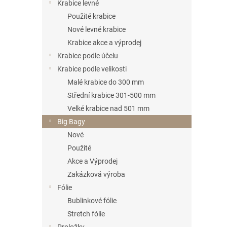
n
Krabice levné
e
Použité krabice
l
Nové levné krabice
Krabice akce a výprodej
Krabice podle účelu
Krabice podle velikosti
Malé krabice do 300 mm
Střední krabice 301-500 mm
Velké krabice nad 501 mm
Big Bagy
Nové
Použité
Akce a Výprodej
Zakázková výroba
Fólie
Bublinkové fólie
Stretch fólie