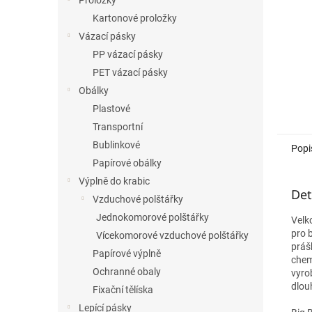
Proložky
Kartonové proložky
Vázací pásky
PP vázací pásky
PET vázací pásky
Obálky
Plastové
Transportní
Bublinkové
Popi
Papírové obálky
Výplně do krabic
Det
Vzduchové polštářky
Jednokomorové polštářky
Velk
pro 
Vícekomorové vzduchové polštářky
práš
Papírové výplně
chem
Ochranné obaly
vyro
dlou
Fixační tělíska
Lepící pásky