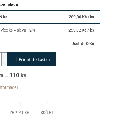
vní sleva
09 ks
289,80 Kč
/ ks
 více ks = sleva 12 %
255,02 Kč
/ ks
Ušetříte
0 Kč
Přidat do košíku
ta = 110 ks
informace
ZEPTAT SE
SDÍLET