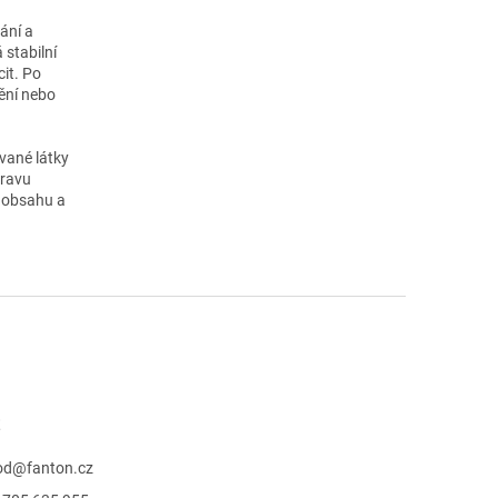
ání a
 stabilní
cit. Po
ění nebo
vané látky
pravu
u obsahu a
t
od
@
fanton.cz