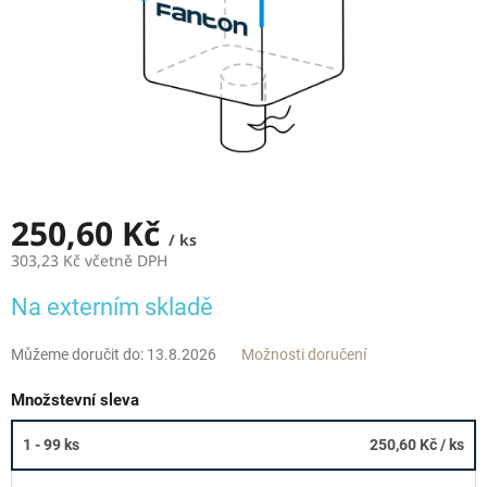
250,60 Kč
/ ks
303,23 Kč včetně DPH
Měrná
Na externím skladě
cena:
Můžeme doručit do:
13.8.2026
Možnosti doručení
Množstevní sleva
1 - 99 ks
250,60 Kč
/ ks