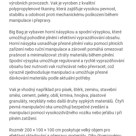
výrobních provozech. Vak je vyroben z kvalitní
polypropylenové tkaniny, která zajišťuje vysokou pevnost,
stabilitu a odolnost proti mechanickému poškození během
manipulace i přepravy.
Big Bag je vybaven horní násypkou a spodní výsypkou, které
umožňují pohodlné plnění i efektivní vyprazdňování obsahu.
Horní násypka usnadňuje přesné plnění vaku pomocí plnicích
zařízení nebo ruční manipulace a zároveň pomáhá omezovat
prašnost a minimalizovat ztráty materiálu během plnění.
Spodní výsypka umožňuje regulované a rychlé vyprazdňování
obsahu bez nutnosti vak rozřezávat nebo převracet, což
výrazně zjednodušuje manipulaci a umožňuje přesné
dávkování materiálu podle aktuální potřeby.
Vak je vhodný například pro písek, štěrk, zeminu, stavební
směsi, cement, pelety, obilí, krmiva, hnojiva, plastové
granuláty, recykláty nebo další druhy sypkých materiálů. Čtyři
pevná manipulační oka umožňují bezpečné zvedání a
manipulaci pomocí vysokozdvižného vozíku nebo jeřábu i při
plném zatížení.
Rozměr 200 × 100 × 100 cm poskytuje velký objem pro
efektivní skladování a přepravu materiálu. Díky čtvercovému