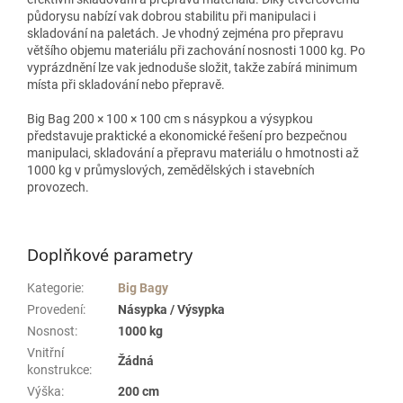
půdorysu nabízí vak dobrou stabilitu při manipulaci i
skladování na paletách. Je vhodný zejména pro přepravu
většího objemu materiálu při zachování nosnosti 1000 kg. Po
vyprázdnění lze vak jednoduše složit, takže zabírá minimum
místa při skladování nebo přepravě.
Big Bag 200 × 100 × 100 cm s násypkou a výsypkou
představuje praktické a ekonomické řešení pro bezpečnou
manipulaci, skladování a přepravu materiálu o hmotnosti až
1000 kg v průmyslových, zemědělských i stavebních
provozech.
Doplňkové parametry
Kategorie
:
Big Bagy
Provedení
:
Násypka / Výsypka
Nosnost
:
1000 kg
Vnitřní
Žádná
konstrukce
:
Výška
:
200 cm