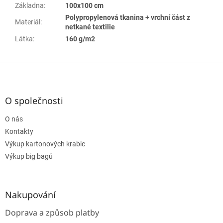
Základna
:
100x100 cm
Polypropylenová tkanina + vrchní část z
Materiál
:
netkané textilie
Látka
:
160 g/m2
Z
á
p
a
O společnosti
t
O nás
í
Kontakty
Výkup kartonových krabic
Výkup big bagů
Nakupování
Doprava a způsob platby