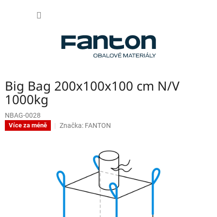
Přejít
NÁKUP
na
obsah
KOŠÍK
Big Bag 200x100x100 cm N/V
1000kg
NBAG-0028
Značka:
FANTON
Více za méně