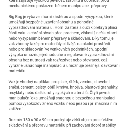
která zajišťuje vysokou pevnost, stabilitu a odolnost proti
mechanickému poškození během manipulace i přepravy.
Big Bag je vybaven horní zástěrou a spodní výsypkou, které
umožňují bezpečné uzavření obsahu a pohodlné
vyprazdňování materiálu. Horní zástěra slouží k překrytí plnicí
části vaku a chrání obsah před prachem, vlhkostí, nečistotami
nebo vysypáním během přepravy a skladování. Díky tomu je
vak vhodný také pro materiály citlivější na okolní prostředí
nebo pro skladování ve venkovních podmínkách. Spodní
výsypka umožňuje jednoduché a regulované vyprazdňování
obsahu bez nutnosti vak rozřezávat nebo převracet, což
výrazně usnadňuje manipulaci a umožňuje přesnější dávkování
materiálu.
Vak je vhodný například pro písek, štěrk, zeminu, stavební
směsi, cement, pelety, obilí, krmiva, hnojiva, plastové granuláty,
recykláty nebo další druhy sypkých materiálů. Čtyři pevná
manipulační oka umožňují snadnou a bezpečnou manipulaci
pomocí vysokozdvižného vozíku nebo jeřábu i při maximálním
zatížení.
Rozměr 180 × 90 × 90 cm poskytuje větší objem pro efektivní
skladování a přepravu materiálu při zachování dobré stability