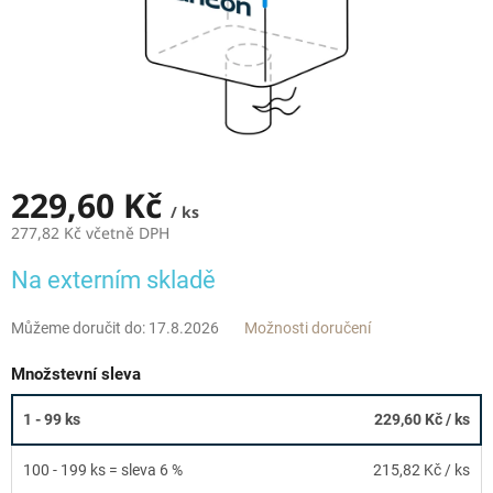
229,60 Kč
/ ks
277,82 Kč včetně DPH
Měrná
Na externím skladě
cena:
Můžeme doručit do:
17.8.2026
Možnosti doručení
Množstevní sleva
1 - 99 ks
229,60 Kč
/ ks
100 - 199 ks = sleva 6 %
215,82 Kč
/ ks