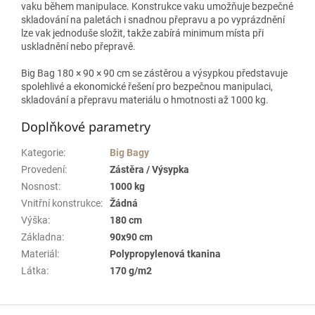
vaku během manipulace. Konstrukce vaku umožňuje bezpečné
skladování na paletách i snadnou přepravu a po vyprázdnění
lze vak jednoduše složit, takže zabírá minimum místa při
uskladnění nebo přepravě.
Big Bag 180 × 90 × 90 cm se zástěrou a výsypkou představuje
spolehlivé a ekonomické řešení pro bezpečnou manipulaci,
skladování a přepravu materiálu o hmotnosti až 1000 kg.
Doplňkové parametry
Kategorie
:
Big Bagy
Provedení
:
Zástěra / Výsypka
Nosnost
:
1000 kg
Vnitřní konstrukce
:
Žádná
Výška
:
180 cm
Základna
:
90x90 cm
Materiál
:
Polypropylenová tkanina
Látka
:
170 g/m2
Z