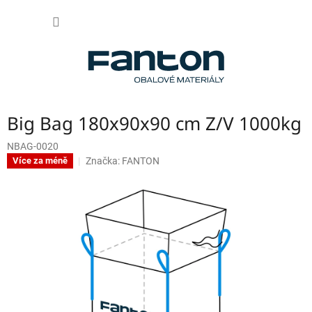
Přejít
NÁKUP
na
obsah
KOŠÍK
Big Bag 180x90x90 cm Z/V 1000kg
NBAG-0020
Značka:
FANTON
Více za méně