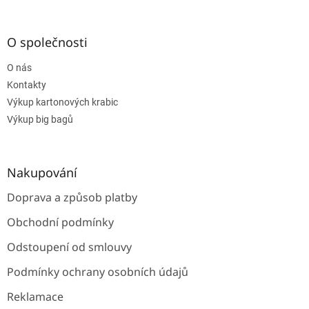
á
p
a
O společnosti
t
O nás
í
Kontakty
Výkup kartonových krabic
Výkup big bagů
Nakupování
Doprava a způsob platby
Obchodní podmínky
Odstoupení od smlouvy
Podmínky ochrany osobních údajů
Reklamace