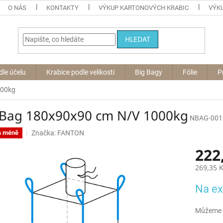
O NÁS
KONTAKTY
VÝKUP KARTONOVÝCH KRABIC
VÝKU
HLEDAT
dle účelu
Krabice podle velikosti
Big Bagy
Fólie
P
000kg
 Bag 180x90x90 cm N/V 1000kg
NBAG-001
Značka:
FANTON
a méně
222
269,35 
Měrná
Na ex
cena:
Můžeme d