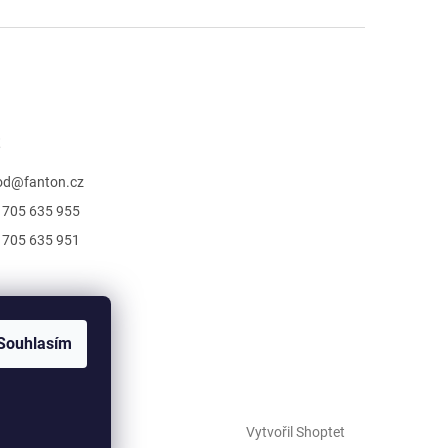
t
od
@
fanton.cz
 705 635 955
 705 635 951
Souhlasím
Vytvořil Shoptet