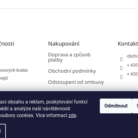
čnosti
Nakupování
Kontak
Doprava a způsob
obch
platby
+ 420
Obchodní podmínky
onových krabic
+ 420
bagů
Odstoupení od smlouvy
Podmínky ochrany
osobních údajů
zaci obsahu a reklam, poskytování funkcí
Odmítnout
édií a analýze naší návštěvnosti
Reklamace
oubory cookies. Více informací
zde
.
í
vit nastavení cookies