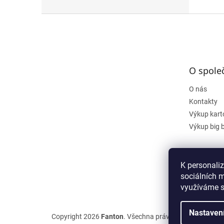
Z
á
p
a
t
O spole
í
O nás
Kontakty
Výkup kart
Výkup big 
K personali
sociálních m
využíváme s
Nastaven
Copyright 2026
Fanton
. Všechna práva vyhrazena.
Upra