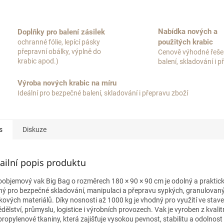
Nabídka nových a
Doplňky pro balení zásilek
použitých krabic
ochranné fólie, lepící pásky
přepravní obálky, výplně do
Cenově výhodné řeše
krabic apod.)
balení, skladování i 
Výroba nových krabic na míru
Ideální pro bezpečné balení, skladování i přepravu zboží
s
Diskuze
ailní popis produktu
oobjemový vak Big Bag o rozměrech 180 × 90 × 90 cm je odolný a praktic
ný pro bezpečné skladování, manipulaci a přepravu sypkých, granulovaný
kových materiálů. Díky nosnosti až 1000 kg je vhodný pro využití ve stave
ělství, průmyslu, logistice i výrobních provozech. Vak je vyroben z kvalit
propylenové tkaniny, která zajišťuje vysokou pevnost, stabilitu a odolnost 