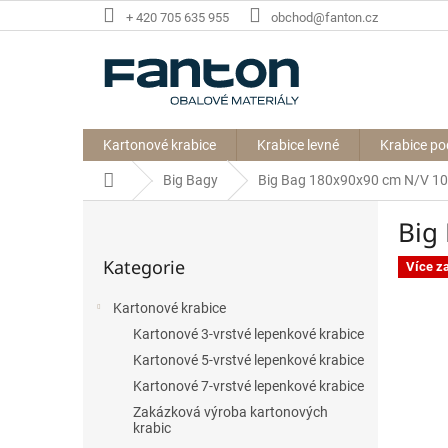
Přejít
+ 420 705 635 955
obchod@fanton.cz
na
obsah
Kartonové krabice
Krabice levné
Krabice po
Domů
Big Bagy
Big Bag 180x90x90 cm N/V 1
P
Big
o
Přeskočit
s
Kategorie
kategorie
Více z
t
r
Kartonové krabice
a
Kartonové 3-vrstvé lepenkové krabice
n
n
Kartonové 5-vrstvé lepenkové krabice
í
Kartonové 7-vrstvé lepenkové krabice
p
Zakázková výroba kartonových
a
krabic