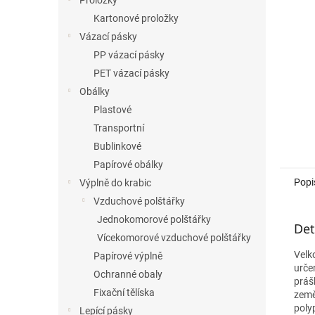
Proložky
Kartonové proložky
Vázací pásky
PP vázací pásky
PET vázací pásky
Obálky
Plastové
Transportní
Bublinkové
Papírové obálky
Popi
Výplně do krabic
Vzduchové polštářky
Jednokomorové polštářky
Det
Vícekomorové vzduchové polštářky
Velk
Papírové výplně
urče
Ochranné obaly
práš
Fixační tělíska
zeměd
poly
Lepící pásky