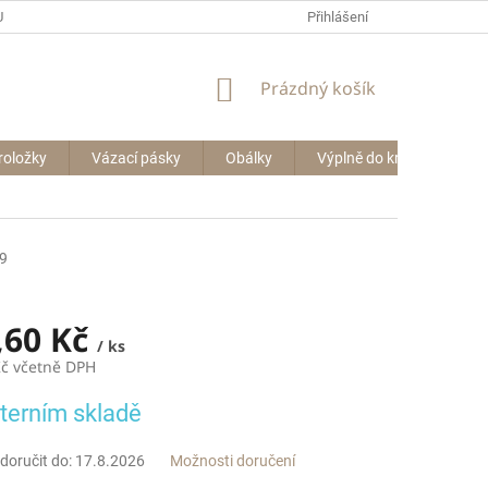
P BIG BAGŮ
Přihlášení
NÁKUPNÍ
Prázdný košík
KOŠÍK
roložky
Vázací pásky
Obálky
Výplně do krabic
Le
9
,60 Kč
/ ks
Kč včetně DPH
terním skladě
oručit do:
17.8.2026
Možnosti doručení