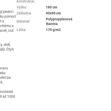
konstrukce
:
Výška
:
180 cm
 plnění i
Základna
:
90x90 cm
aku pomocí
Polypropylenová
t a
Materiál
:
tkanina
duchému a
Látka
:
170 g/m2
acet, což
, obilí,
álů. Čtyři
epravu
vaku
ění lze
vě.
konomické
ti až 1000