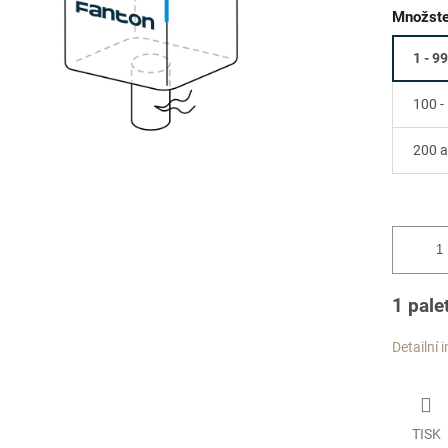
Množste
1 - 99
100 -
200 a
1 pale
Detailní 
TISK