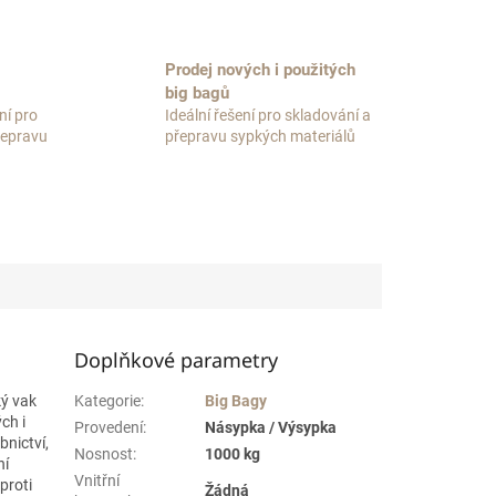
Prodej nových i použitých
big bagů
ní pro
Ideální řešení pro skladování a
přepravu
přepravu sypkých materiálů
Doplňkové parametry
ký vak
Kategorie
:
Big Bagy
ch i
Provedení
:
Násypka / Výsypka
bnictví,
Nosnost
:
1000 kg
ní
Vnitřní
proti
Žádná