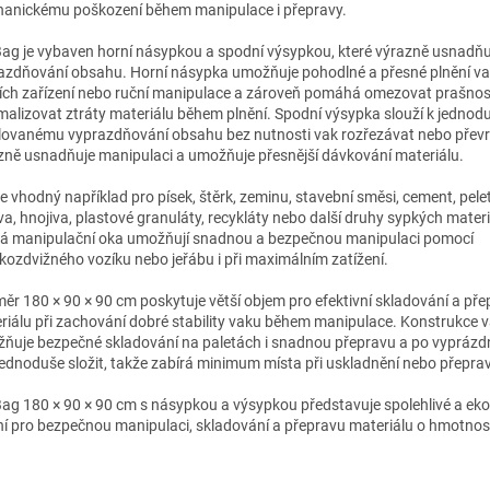
anickému poškození během manipulace i přepravy.
Bag je vybaven horní násypkou a spodní výsypkou, které výrazně usnadňují
azdňování obsahu. Horní násypka umožňuje pohodlné a přesné plnění v
cích zařízení nebo ruční manipulace a zároveň pomáhá omezovat prašnos
malizovat ztráty materiálu během plnění. Spodní výsypka slouží k jedno
lovanému vyprazdňování obsahu bez nutnosti vak rozřezávat nebo převr
zně usnadňuje manipulaci a umožňuje přesnější dávkování materiálu.
e vhodný například pro písek, štěrk, zeminu, stavební směsi, cement, pelety
va, hnojiva, plastové granuláty, recykláty nebo další druhy sypkých materi
á manipulační oka umožňují snadnou a bezpečnou manipulaci pomocí
kozdvižného vozíku nebo jeřábu i při maximálním zatížení.
ěr 180 × 90 × 90 cm poskytuje větší objem pro efektivní skladování a př
riálu při zachování dobré stability vaku během manipulace. Konstrukce 
ňuje bezpečné skladování na paletách i snadnou přepravu a po vyprázdn
jednoduše složit, takže zabírá minimum místa při uskladnění nebo přepra
Bag 180 × 90 × 90 cm s násypkou a výsypkou představuje spolehlivé a e
ní pro bezpečnou manipulaci, skladování a přepravu materiálu o hmotnos