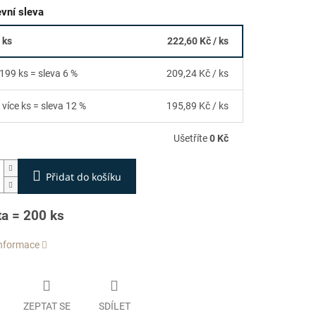
vní sleva
 ks
222,60 Kč
/ ks
 199 ks = sleva 6 %
209,24 Kč
/ ks
 více ks = sleva 12 %
195,89 Kč
/ ks
Ušetříte
0 Kč
Přidat do košíku
ta = 200 ks
informace
ZEPTAT SE
SDÍLET