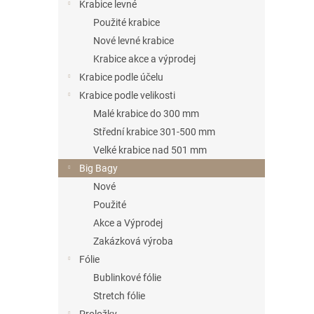
n
Krabice levné
e
Použité krabice
l
Nové levné krabice
Krabice akce a výprodej
Krabice podle účelu
Krabice podle velikosti
Malé krabice do 300 mm
Střední krabice 301-500 mm
Velké krabice nad 501 mm
Big Bagy
Nové
Použité
Akce a Výprodej
Zakázková výroba
Fólie
Bublinkové fólie
Stretch fólie