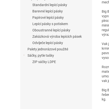
mech
Standardní lepící pásky
Barevné lepící pásky
Big 
vypr
Papírové lepící pásky
plni
Lepící pásky s potiskem
mini
regu
Oboustranné lepící pásky
výra
Zakázková výroba lepících pásek
Odvíječe lepící pásky
Vak j
krmi
Palety jednorázové použité
pevn
Sáčky, pytle tašky
vyso
ZIP sáčky LDPE
Rozm
mate
umož
vak 
Big 
řeše
kg.