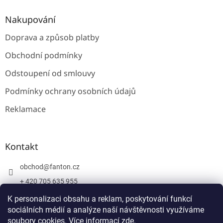
Nakupování
Doprava a způsob platby
Obchodní podmínky
Odstoupení od smlouvy
Podmínky ochrany osobních údajů
Reklamace
Kontakt
obchod
@
fanton.cz
+ 420 705 635 955
+ 420 705 635 951
K personalizaci obsahu a reklam, poskytování funkcí
sociálních médií a analýze naší návštěvnosti využíváme
soubory cookies. Více informací
zde
.