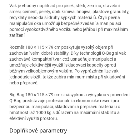
Vak je vhodný například pro písek, štěrk, zeminu, stavební
směsi, cement, pelety, obilí, krmiva, hnojiva, plastové granuláty,
recykláty nebo další druhy sypkých materiálů. Čtyři pevná
manipulační oka umožňují bezpečné zvedání a manipulaci
pomocí vysokozdvižného vozíku nebo jeřábu i při maximálním
zatížení.
Rozměr 180 × 115 × 79 cm poskytuje vysoký objem při
zachování velmi dobré stability. Díky technologii Q-Bag si vak
zachovává kompaktní tvar, což usnadňuje manipulaci a
umožňuje efektivnější využití skladovací kapacity oproti
běžným velkoobjemovým vakům. Po vyprázdnění lze vak
jednoduše složit, takže zabírá minimum místa při skladování
nebo přepravě.
Big Bag 180 × 115 × 79 cm s násypkou a výsypkou v provedení
Q-Bag představuje profesionální a ekonomické řešení pro
bezpečnou manipulaci, skladování a přepravu materiálu o
hmotnosti až 1000 kg s důrazem na maximální stabilitu a
efektivní využití prostoru.
Doplňkové parametry