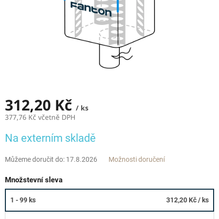
312,20 Kč
/ ks
377,76 Kč včetně DPH
Měrná
Na externím skladě
cena:
Můžeme doručit do:
17.8.2026
Možnosti doručení
Množstevní sleva
1 - 99 ks
312,20 Kč
/ ks