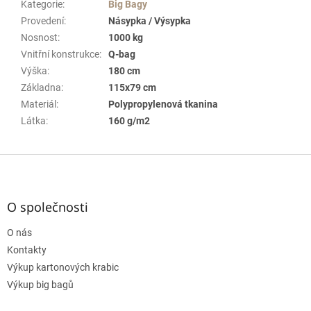
Kategorie
:
Big Bagy
Provedení
:
Násypka / Výsypka
Nosnost
:
1000 kg
Vnitřní konstrukce
:
Q-bag
Výška
:
180 cm
Základna
:
115x79 cm
Materiál
:
Polypropylenová tkanina
Látka
:
160 g/m2
Z
á
p
a
O společnosti
t
O nás
í
Kontakty
Výkup kartonových krabic
Výkup big bagů