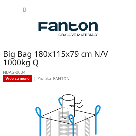
Přejít
NÁKUP
na
obsah
KOŠÍK
Big Bag 180x115x79 cm N/V
1000kg Q
NBAG-0034
Značka:
FANTON
Více za méně