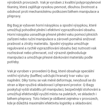
výrobních provozech. Vak je vyroben z kvalitní polypropylenové
tkaniny, která zajišťuje vysokou pevnost, dlouhou životnost a
odolnost proti mechanickému poškození během manipulace a
přepravy.
Big Bag je vybaven horní násypkou a spodní výsypkou, které
umožňují pohodlné plnění i efektivní vyprazdňování obsahu.
Horní násypka usnadňuje přesné plnění vaku pomocí plnicích
zařízení nebo ruční manipulace a zároveň pomáhá snižovat
prašnost a ztráty materiálu. Spodní výsypka umožňuje
regulované a rychlé vyprazdňování obsahu bez nutnosti vak
rozřezávat nebo převracet, což výrazně zjednodušuje
manipulaci a umožňuje přesné dávkování materiálu podle
potřeby.
Vak je vyroben v provedení Q-Bag, které obsahuje speciální
vnitřní výztuhy (baffles) udržující hranatý tvar vaku i po
naplnění. Díky tomu se vak méně deformuje, nevyboulí se do
stran a lépe využívá skladovací i přepravní prostor. Q-Bagy
poskytují vyšší stabilitu při manipulaci, bezpečnější stohování a
umožňují efektivnější využití místa na paletách, ve skladech i
během přepravy. Toto řešení je oblíbené zejména v provozech,
kde je důležitá maximální efektivita logistiky a skladování.