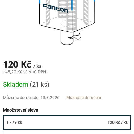
120 Kč
/ ks
145,20 Kč včetně DPH
Měrná
Skladem
(21 ks)
cena:
Můžeme doručit do:
13.8.2026
Možnosti doručení
Množstevní sleva
1 - 79 ks
120 Kč
/ ks