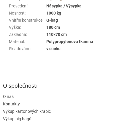
Provedení
:
Násypka / Výsypka
Nosnost
:
1000 kg
Vnitřní konstrukce
:
Q-bag
Výška
:
180 cm
Základna
:
110x70 cm
Materiál
:
Polypropylenová tkanina
Skladováno
:
v suchu
Z
á
p
a
O společnosti
t
O nás
í
Kontakty
Výkup kartonových krabic
Výkup big bagů