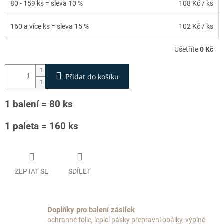
80 - 159 ks = sleva 10 %
108 Kč
/ ks
160 a více ks = sleva 15 %
102 Kč
/ ks
Ušetříte
0 Kč
Přidat do košíku
1 balení = 80 ks
1 paleta = 160 ks
ZEPTAT SE
SDÍLET
Doplňky pro balení zásilek
ochranné fólie, lepící pásky přepravní obálky, výplně