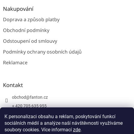
Nakupování
Doprava a způsob platby
Obchodní podmínky
Odstoupení od smlouvy
Podmínky ochrany osobních údajů
Reklamace
Kontakt
obchod
@
fanton.cz
+ 420 705 635 955
+ 420 705 635 951
K personalizaci obsahu a reklam, poskytování funkcí
sociálních médií a analýze naší návštěvnosti využíváme
soubory cookies. Více informací
zde
.