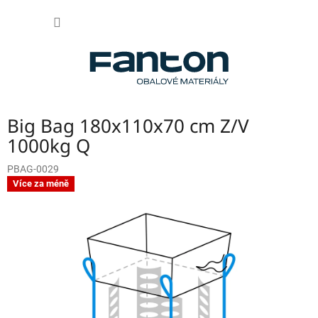
Přejít
NÁKUP
na
obsah
KOŠÍK
Big Bag 180x110x70 cm Z/V
1000kg Q
PBAG-0029
Více za méně