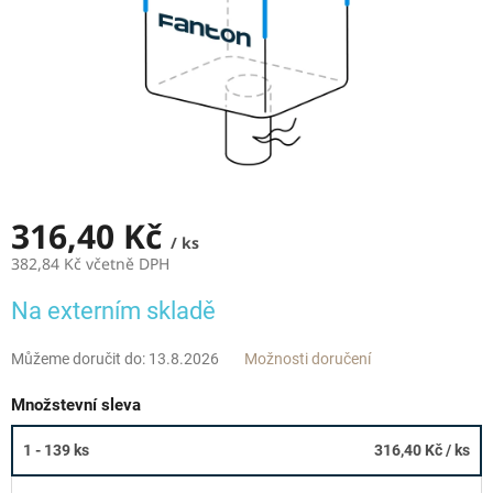
316,40 Kč
/ ks
382,84 Kč včetně DPH
Měrná
Na externím skladě
cena:
Můžeme doručit do:
13.8.2026
Možnosti doručení
Množstevní sleva
1 - 139 ks
316,40 Kč
/ ks