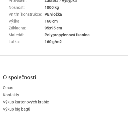
Provedení
:
Zástěra / Výsypka
Nosnost
:
1000 kg
Vnitřní konstrukce
:
PE vložka
Výška
:
160 cm
Základna
:
95x95 cm
Materiál
:
Polypropylenová tkanina
Látka
:
160 g/m2
Z
á
p
a
O společnosti
t
O nás
í
Kontakty
Výkup kartonových krabic
Výkup big bagů