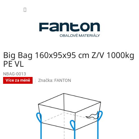
Přejít
NÁKUP
na
obsah
KOŠÍK
Big Bag 160x95x95 cm Z/V 1000kg
PE VL
NBAG-0013
Značka:
FANTON
Více za méně