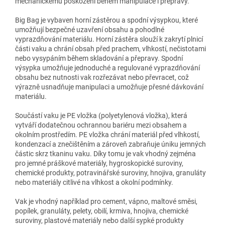
mechanickému poškození během manipulace i přepravy.
Big Bag je vybaven horní zástěrou a spodní výsypkou, které
umožňují bezpečné uzavření obsahu a pohodlné
vyprazdňování materiálu. Horní zástěra slouží k zakrytí plnicí
části vaku a chrání obsah před prachem, vlhkostí, nečistotami
nebo vysypáním během skladování a přepravy. Spodní
výsypka umožňuje jednoduché a regulované vyprazdňování
obsahu bez nutnosti vak rozřezávat nebo převracet, což
výrazně usnadňuje manipulaci a umožňuje přesné dávkování
materiálu.
Součástí vaku je PE vložka (polyetylenová vložka), která
vytváří dodatečnou ochrannou bariéru mezi obsahem a
okolním prostředím. PE vložka chrání materiál před vlhkostí,
kondenzací a znečištěním a zároveň zabraňuje úniku jemných
částic skrz tkaninu vaku. Díky tomu je vak vhodný zejména
pro jemné práškové materiály, hygroskopické suroviny,
chemické produkty, potravinářské suroviny, hnojiva, granuláty
nebo materiály citlivé na vlhkost a okolní podmínky.
Vak je vhodný například pro cement, vápno, maltové směsi,
popílek, granuláty, pelety, obilí, krmiva, hnojiva, chemické
suroviny, plastové materiály nebo další sypké produkty