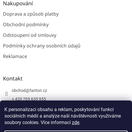
Nakupování
Doprava a způsob platby
Obchodní podmínky
Odstoupení od smlouvy
Podmínky ochrany osobních údajů
Reklamace
Kontakt
obchod
@
fanton.cz
+ 420 705 635 955
+ 420 705 635 951
K personalizaci obsahu a reklam, poskytování funkcí
sociálních médií a analýze naší návštěvnosti využíváme
soubory cookies. Více informací
zde
.