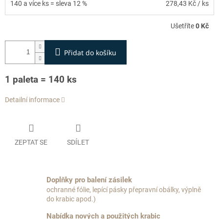
140 a více ks = sleva 12 %
278,43 Kč
/ ks
Ušetříte
0 Kč
Přidat do košíku
1 paleta = 140 ks
Detailní informace
ZEPTAT SE
SDÍLET
Doplňky pro balení zásilek
ochranné fólie, lepící pásky přepravní obálky, výplně
do krabic apod.)
Nabídka nových a použitých krabic