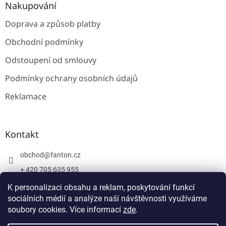
Nakupování
Doprava a způsob platby
Obchodní podmínky
Odstoupení od smlouvy
Podmínky ochrany osobních údajů
Reklamace
Kontakt
obchod
@
fanton.cz
+ 420 705 635 955
+ 420 705 635 951
K personalizaci obsahu a reklam, poskytování funkcí
sociálních médií a analýze naší návštěvnosti využíváme
soubory cookies. Více informací
zde
.