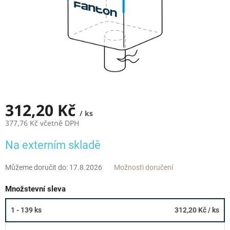
312,20 Kč
/ ks
377,76 Kč včetně DPH
Měrná
Na externím skladě
cena:
Můžeme doručit do:
17.8.2026
Možnosti doručení
Množstevní sleva
1 - 139 ks
312,20 Kč
/ ks