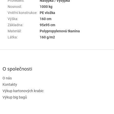
Provedení
:
Násypka / Výsypka
Nosnost
:
1000 kg
Vnitřní konstrukce
:
PE vložka
Výška
:
160 cm
Základna
:
95x95 cm
Materiál
:
Polypropylenová tkanina
Látka
:
160 g/m2
Z
á
p
a
O společnosti
t
O nás
í
Kontakty
Výkup kartonových krabic
Výkup big bagů