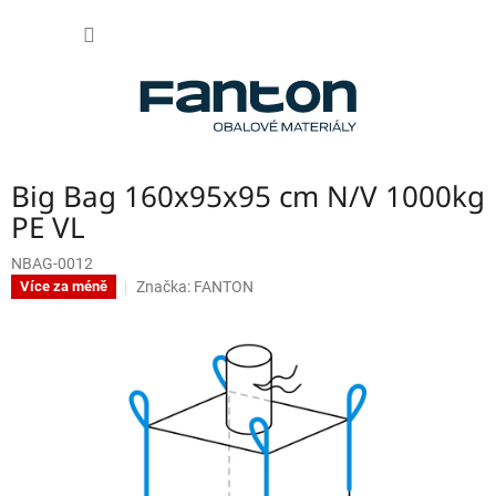
Přejít
NÁKUP
na
obsah
KOŠÍK
Big Bag 160x95x95 cm N/V 1000kg
PE VL
NBAG-0012
Značka:
FANTON
Více za méně