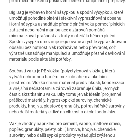
proti mechanickému poškození během manipulace i přepravy.
Big Bag je vybaven horní násypkou a spodní výsypkou, které
umožňují pohodlné plnění i efektivní vyprazdňování obsahu.
Horní násypka usnadňuje přesné plnění vaku pomocí plnicích
zařízení nebo ruční manipulace a zároveň pomáhá
minimalizovat prašnost a ztráty materiálu během plnění.
Spodní výsypka umožňuje regulované a rychlé vyprazdňování
obsahu bez nutnosti vak rozřezávat nebo převracet, což
výrazně usnadňuje manipulaci a umožňuje přesné dávkování
materiálu podle aktuální potřeby.
Součástí vaku je PE vložka (polyetylenová vložka), která
vytváří ochrannou bariéru mezi obsahem a okolním
prostředím. Vložka chrání materiál před vlhkostí, kondenzací
a vnějšími nečistotami a zároveň zabraňuje úniku jemných
částic skrz tkaninu vaku. Díky tomu je vak ideální pro jemné
práškové materiály, hygroskopické suroviny, chemické
produkty, hnojiva, plastové granuláty, potravinářské suroviny
nebo další materiály citlivé na vlhkost a okolní podmínky.
Vak je vhodný například pro cement, vápno, maltové směsi,
popílek, granuláty, pelety, obilí, krmiva, hnojiva, chemické
suroviny nebo další sypké produkty vyžadující zvýšenou