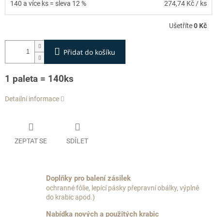
140 a více ks = sleva 12 %
274,74 Kč
/ ks
Ušetříte
0 Kč
Přidat do košíku
1 paleta = 140ks
Detailní informace
ZEPTAT SE
SDÍLET
Doplňky pro balení zásilek
ochranné fólie, lepící pásky přepravní obálky, výplně
do krabic apod.)
Nabídka nových a použitých krabic