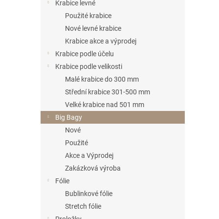
n
Krabice levné
e
Použité krabice
l
Nové levné krabice
Krabice akce a výprodej
Krabice podle účelu
Krabice podle velikosti
Malé krabice do 300 mm
Střední krabice 301-500 mm
Velké krabice nad 501 mm
Big Bagy
Nové
Použité
Akce a Výprodej
Zakázková výroba
Fólie
Bublinkové fólie
Stretch fólie