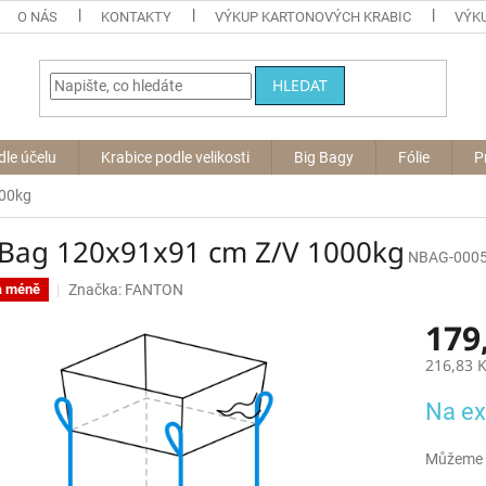
O NÁS
KONTAKTY
VÝKUP KARTONOVÝCH KRABIC
VÝKU
HLEDAT
dle účelu
Krabice podle velikosti
Big Bagy
Fólie
P
000kg
 Bag 120x91x91 cm Z/V 1000kg
NBAG-000
Značka:
FANTON
a méně
179
216,83 
Měrná
Na ex
cena:
Můžeme d