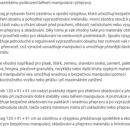
anickému poškození během manipulace i přepravy.
Bag je vybaven horní zástěrou a spodní výsypkou, které umožňují bezpeč
ření obsahu a pohodlné vyprazdňování materiálu. Horní zástěra slouží k p
cí části vaku a chrání obsah před prachem, vlhkostí, nečistotami nebo vy
m přepravy a skladování. Díky tomu je vak vhodný také pro materiály citli
ní prostředí nebo pro skladování ve venkovních podmínkách. Spodní výs
ňuje jednoduché a regulované vyprazdňování obsahu bez nutnosti vak 
 převracet, což výrazně usnadňuje manipulaci a umožňuje přesnější dáv
riálu.
e vhodný například pro písek, štěrk, zeminu, stavební směsi, cement, pelety
va, hnojiva, plastové granuláty, recykláty nebo další druhy sypkých materi
á manipulační oka umožňují snadnou a bezpečnou manipulaci pomocí
kozdvižného vozíku nebo jeřábu i při maximálním zatížení.
ěr 120 × 91 × 91 cm nabízí praktický objem pro efektivní skladování a př
riálu při zachování dobré stability vaku během manipulace. Konstrukce 
ňuje bezpečné skladování na paletách i snadnou přepravu a po vyprázdn
jednoduše složit, takže zabírá minimum místa při uskladnění nebo přepra
Bag 120 × 91 × 91 cm se zástěrou a výsypkou představuje spolehlivé a e
ní pro bezpečnou manipulaci, skladování a přepravu materiálu o hmotnos