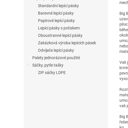
mech
Standardní lepící pásky
Barevné lepící pásky
Big 
uzav
Papírové lepící pásky
plni
Lepící pásky s potiskem
běhe
okol
Oboustranné lepící pásky
umož
Zakázková výroba lepících pásek
nebo
Odvíječe lepící pásky
mate
Palety jednorázové použité
Vak j
Sáčky, pytle tašky
krmi
ZIP sáčky LDPE
pevn
vyso
Rozm
mate
umož
vak 
Big 
řeše
kg.