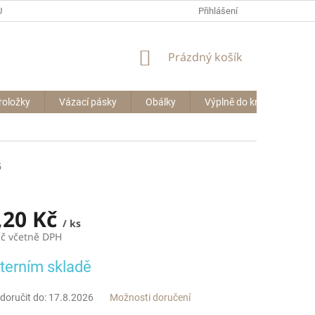
P BIG BAGŮ
Přihlášení
NÁKUPNÍ
Prázdný košík
KOŠÍK
roložky
Vázací pásky
Obálky
Výplně do krabic
Le
5
,20 Kč
/ ks
Kč včetně DPH
terním skladě
oručit do:
17.8.2026
Možnosti doručení