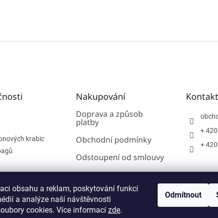
čnosti
Nakupování
Kontak
Doprava a způsob
obch
platby
+ 420
Obchodní podmínky
onových krabic
+ 420
bagů
Odstoupení od smlouvy
Podmínky ochrany
osobních údajů
zaci obsahu a reklam, poskytování funkcí
Odmítnout
édií a analýze naší návštěvnosti
Reklamace
oubory cookies. Více informací
zde
.