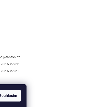
t
od
@
fanton.cz
 705 635 955
 705 635 951
Souhlasím