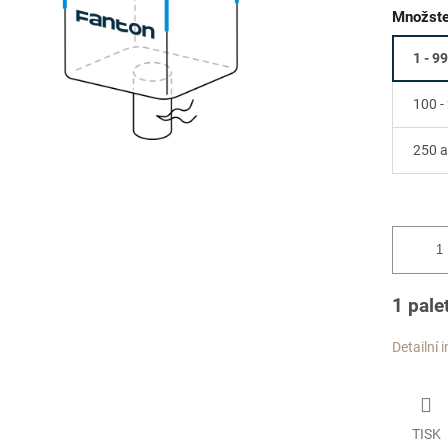
Množste
1 - 99
100 -
250 a
1 pale
Detailní 
TISK