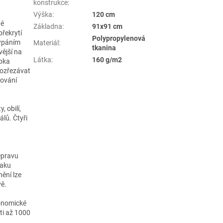
konstrukce
:
Výška
:
120 cm
né
Základna
:
91x91 cm
řekrytí
Polypropylenová
sypáním
Materiál
:
tkanina
vější na
Látka
:
160 g/m2
ypka
rozřezávat
kování
, obilí,
álů. Čtyři
epravu
vaku
ění lze
vě.
konomické
ti až 1000