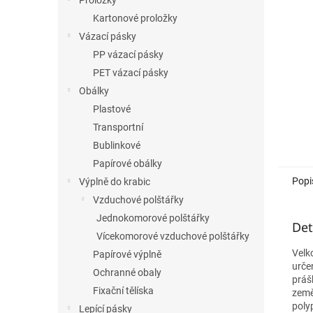
Proložky
Kartonové proložky
Vázací pásky
PP vázací pásky
PET vázací pásky
Obálky
Plastové
Transportní
Bublinkové
Papírové obálky
Popi
Výplně do krabic
Vzduchové polštářky
Jednokomorové polštářky
Det
Vícekomorové vzduchové polštářky
Velk
Papírové výplně
urče
Ochranné obaly
práš
Fixační tělíska
zeměd
poly
Lepící pásky