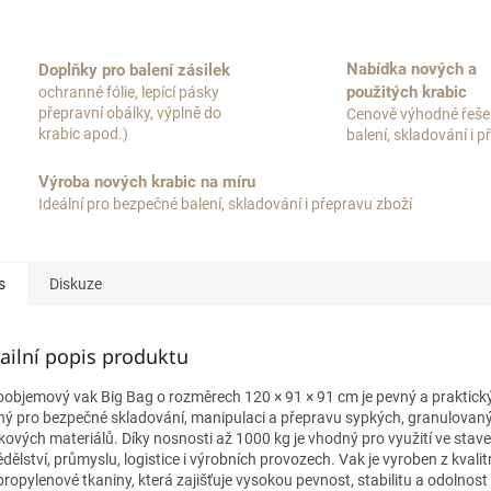
Nabídka nových a
Doplňky pro balení zásilek
použitých krabic
ochranné fólie, lepící pásky
přepravní obálky, výplně do
Cenově výhodné řeše
krabic apod.)
balení, skladování i 
Výroba nových krabic na míru
Ideální pro bezpečné balení, skladování i přepravu zboží
s
Diskuze
ailní popis produktu
oobjemový vak Big Bag o rozměrech 120 × 91 × 91 cm je pevný a praktick
ný pro bezpečné skladování, manipulaci a přepravu sypkých, granulovaný
kových materiálů. Díky nosnosti až 1000 kg je vhodný pro využití ve stave
ělství, průmyslu, logistice i výrobních provozech. Vak je vyroben z kvalit
propylenové tkaniny, která zajišťuje vysokou pevnost, stabilitu a odolnost 