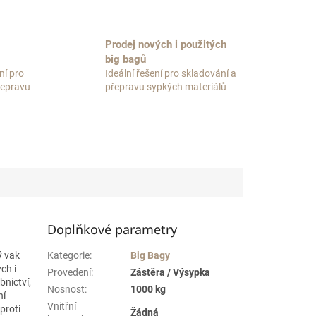
Prodej nových i použitých
big bagů
ní pro
Ideální řešení pro skladování a
přepravu
přepravu sypkých materiálů
Doplňkové parametry
ý vak
Kategorie
:
Big Bagy
ch i
Provedení
:
Zástěra / Výsypka
bnictví,
Nosnost
:
1000 kg
ní
Vnitřní
proti
Žádná