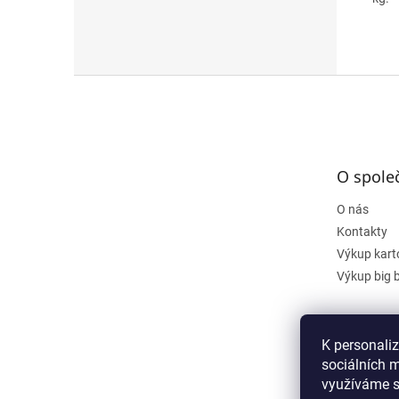
Z
á
p
a
t
O spole
í
O nás
Kontakty
Výkup kart
Výkup big 
K personali
sociálních m
využíváme s