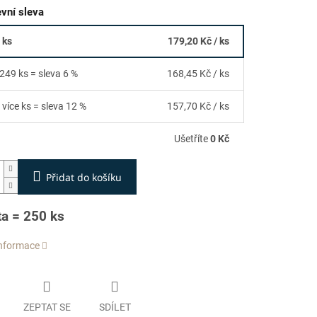
vní sleva
 ks
179,20 Kč
/ ks
 249 ks = sleva 6 %
168,45 Kč
/ ks
 více ks = sleva 12 %
157,70 Kč
/ ks
Ušetříte
0 Kč
Přidat do košíku
ta = 250 ks
informace
ZEPTAT SE
SDÍLET