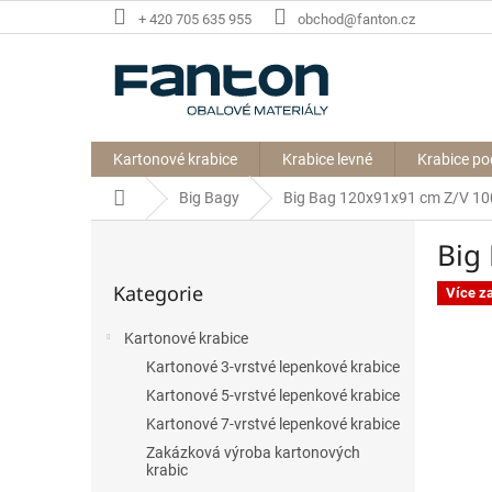
Přejít
+ 420 705 635 955
obchod@fanton.cz
na
obsah
Kartonové krabice
Krabice levné
Krabice po
Domů
Big Bagy
Big Bag 120x91x91 cm Z/V 1
P
Big
o
Přeskočit
s
Kategorie
kategorie
Více z
t
r
Kartonové krabice
a
Kartonové 3-vrstvé lepenkové krabice
n
n
Kartonové 5-vrstvé lepenkové krabice
í
Kartonové 7-vrstvé lepenkové krabice
p
Zakázková výroba kartonových
a
krabic