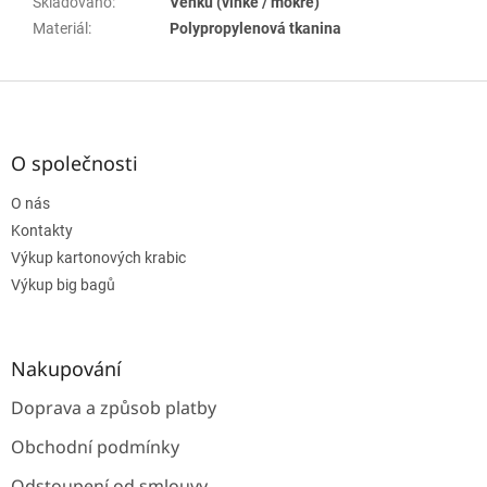
Skladováno
:
Venku (vlhké / mokré)
Materiál
:
Polypropylenová tkanina
Z
á
p
a
O společnosti
t
O nás
í
Kontakty
Výkup kartonových krabic
Výkup big bagů
Nakupování
Doprava a způsob platby
Obchodní podmínky
Odstoupení od smlouvy