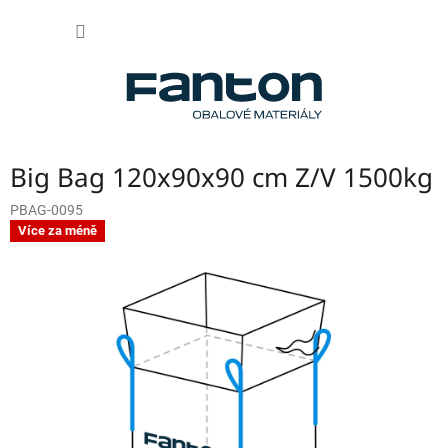
Přejít
NÁKUP
na
obsah
KOŠÍK
Big Bag 120x90x90 cm Z/V 1500kg
PBAG-0095
Více za méně