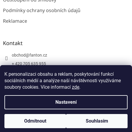
Podmínky ochrany osobních údajů
Reklamace
Kontakt
obchod
@
fanton.cz
+ 420 705 635 955
+ 420 705 635 951
K personalizaci obsahu a reklam, poskytování funkcí
sociálních médií a analýze naší návštěvnosti využíváme
soubory cookies. Více informací
zde
.
Vytvořil Shoptet
Nastavení
Copyright 2026
Fanton
. Všechna práva vyhrazena.
Upravit
Odmítnout
Souhlasím
nastavení cookies