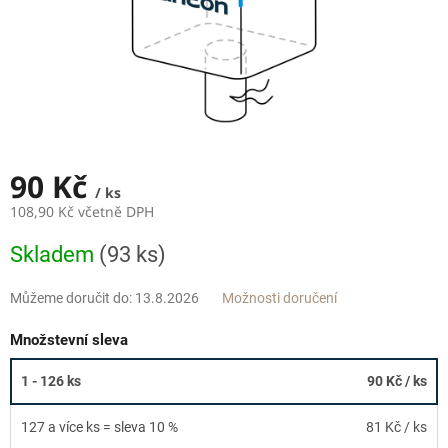
90 Kč
/ ks
108,90 Kč včetně DPH
Měrná
Skladem
(93 ks)
cena:
Můžeme doručit do:
13.8.2026
Možnosti doručení
Množstevní sleva
1 - 126 ks
90 Kč
/ ks
127 a více ks = sleva 10 %
81 Kč
/ ks