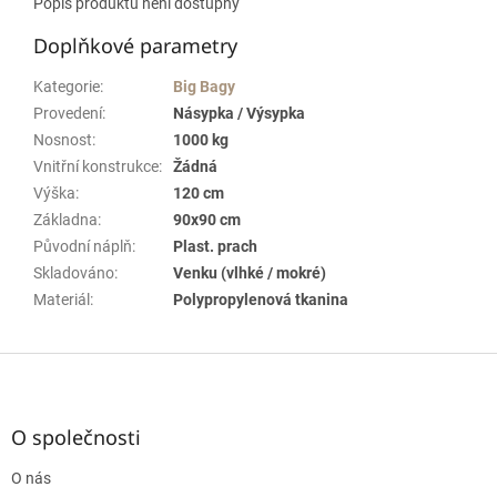
Popis produktu není dostupný
Doplňkové parametry
Kategorie
:
Big Bagy
Provedení
:
Násypka / Výsypka
Nosnost
:
1000 kg
Vnitřní konstrukce
:
Žádná
Výška
:
120 cm
Základna
:
90x90 cm
Původní náplň
:
Plast. prach
Skladováno
:
Venku (vlhké / mokré)
Materiál
:
Polypropylenová tkanina
Z
á
p
a
O společnosti
t
O nás
í