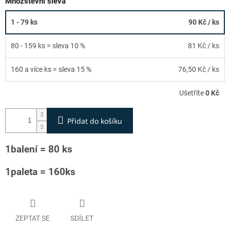
Množstevní sleva
1 - 79 ks
90 Kč
/ ks
80 - 159 ks = sleva 10 %
81 Kč
/ ks
160 a více ks = sleva 15 %
76,50 Kč
/ ks
Ušetříte
0 Kč
Přidat do košíku
1balení = 80 ks
1paleta = 160ks
ZEPTAT SE
SDÍLET