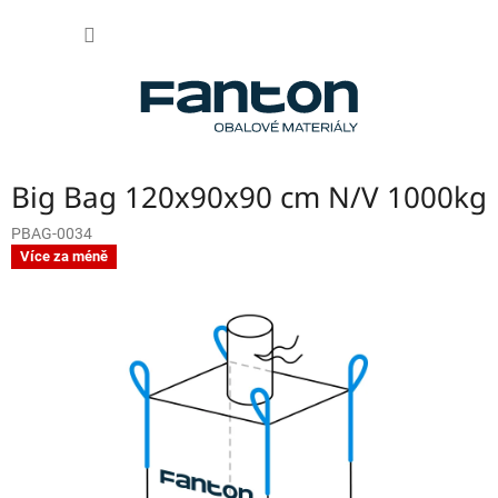
Přejít
NÁKUP
na
obsah
KOŠÍK
Big Bag 120x90x90 cm N/V 1000kg
PBAG-0034
Více za méně