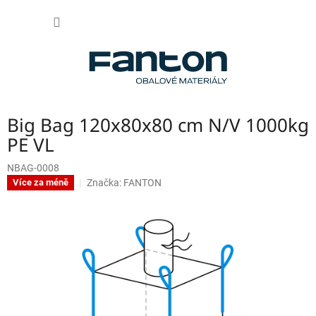
Přejít
NÁKUP
na
obsah
KOŠÍK
Big Bag 120x80x80 cm N/V 1000kg
PE VL
NBAG-0008
Značka:
FANTON
Více za méně