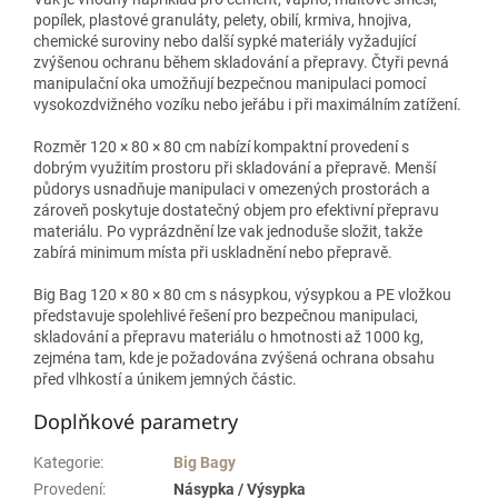
popílek, plastové granuláty, pelety, obilí, krmiva, hnojiva,
chemické suroviny nebo další sypké materiály vyžadující
zvýšenou ochranu během skladování a přepravy. Čtyři pevná
manipulační oka umožňují bezpečnou manipulaci pomocí
vysokozdvižného vozíku nebo jeřábu i při maximálním zatížení.
Rozměr 120 × 80 × 80 cm nabízí kompaktní provedení s
dobrým využitím prostoru při skladování a přepravě. Menší
půdorys usnadňuje manipulaci v omezených prostorách a
zároveň poskytuje dostatečný objem pro efektivní přepravu
materiálu. Po vyprázdnění lze vak jednoduše složit, takže
zabírá minimum místa při uskladnění nebo přepravě.
Big Bag 120 × 80 × 80 cm s násypkou, výsypkou a PE vložkou
představuje spolehlivé řešení pro bezpečnou manipulaci,
skladování a přepravu materiálu o hmotnosti až 1000 kg,
zejména tam, kde je požadována zvýšená ochrana obsahu
před vlhkostí a únikem jemných částic.
Doplňkové parametry
Kategorie
:
Big Bagy
Provedení
:
Násypka / Výsypka