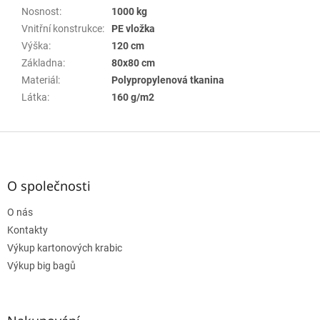
Nosnost
:
1000 kg
Vnitřní konstrukce
:
PE vložka
Výška
:
120 cm
Základna
:
80x80 cm
Materiál
:
Polypropylenová tkanina
Látka
:
160 g/m2
Z
á
p
a
O společnosti
t
O nás
í
Kontakty
Výkup kartonových krabic
Výkup big bagů