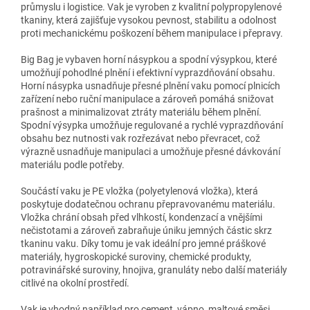
průmyslu i logistice. Vak je vyroben z kvalitní polypropylenové
tkaniny, která zajišťuje vysokou pevnost, stabilitu a odolnost
proti mechanickému poškození během manipulace i přepravy.
Big Bag je vybaven horní násypkou a spodní výsypkou, které
umožňují pohodlné plnění i efektivní vyprazdňování obsahu.
Horní násypka usnadňuje přesné plnění vaku pomocí plnicích
zařízení nebo ruční manipulace a zároveň pomáhá snižovat
prašnost a minimalizovat ztráty materiálu během plnění.
Spodní výsypka umožňuje regulované a rychlé vyprazdňování
obsahu bez nutnosti vak rozřezávat nebo převracet, což
výrazně usnadňuje manipulaci a umožňuje přesné dávkování
materiálu podle potřeby.
Součástí vaku je PE vložka (polyetylenová vložka), která
poskytuje dodatečnou ochranu přepravovanému materiálu.
Vložka chrání obsah před vlhkostí, kondenzací a vnějšími
nečistotami a zároveň zabraňuje úniku jemných částic skrz
tkaninu vaku. Díky tomu je vak ideální pro jemné práškové
materiály, hygroskopické suroviny, chemické produkty,
potravinářské suroviny, hnojiva, granuláty nebo další materiály
citlivé na okolní prostředí.
Vak je vhodný například pro cement, vápno, maltové směsi,