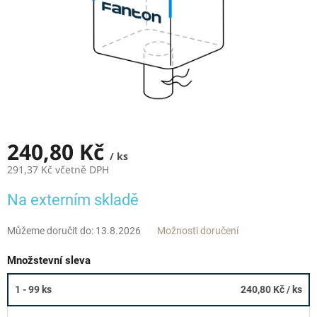
240,80 Kč
/ ks
291,37 Kč včetně DPH
Měrná
Na externím skladě
cena:
Můžeme doručit do:
13.8.2026
Možnosti doručení
Množstevní sleva
1 - 99 ks
240,80 Kč
/ ks