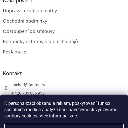
Nakupování
Doprava a způsob platby
Obchodní podmínky
Odstoupení od smlouvy
Podmínky ochrany osobních údajů
Reklamace
Kontakt
obchod
@
fanton.cz
+ 420 705 635 955
+ 420 705 635 951
K personalizaci obsahu a reklam, poskytování funkcí
sociálních médií a analýze naší návštěvnosti využíváme
soubory cookies. Více informací
zde
.
Vytvořil Shoptet