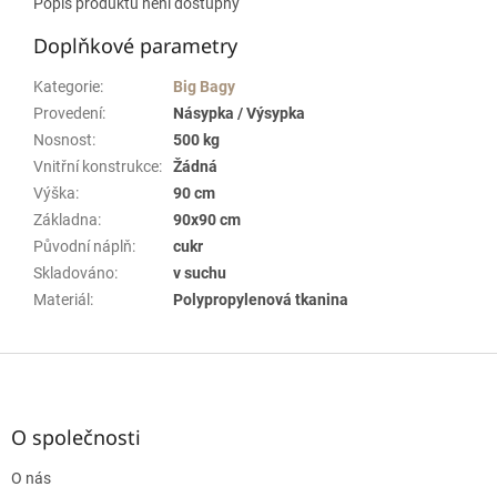
Popis produktu není dostupný
Doplňkové parametry
Kategorie
:
Big Bagy
Provedení
:
Násypka / Výsypka
Nosnost
:
500 kg
Vnitřní konstrukce
:
Žádná
Výška
:
90 cm
Základna
:
90x90 cm
Původní náplň
:
cukr
Skladováno
:
v suchu
Materiál
:
Polypropylenová tkanina
Z
á
p
a
O společnosti
t
O nás
í