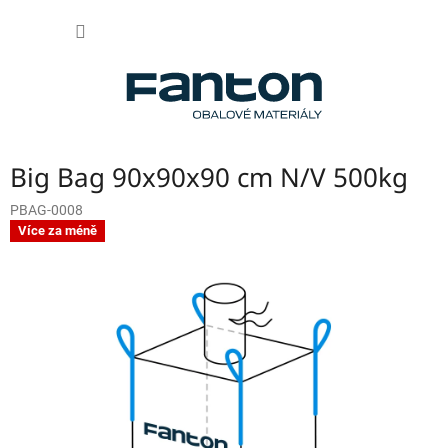
Přejít
NÁKUP
na
obsah
KOŠÍK
Big Bag 90x90x90 cm N/V 500kg
PBAG-0008
Více za méně