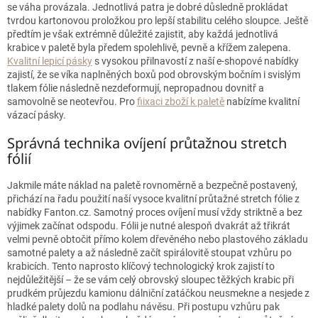
se váha provázala. Jednotlivá patra je dobré důsledně prokládat
tvrdou kartonovou proložkou pro lepší stabilitu celého sloupce. Ještě
předtím je však extrémně důležité zajistit, aby každá jednotlivá
krabice v paletě byla předem spolehlivě, pevně a křížem zalepena.
Kvalitní lepicí pásky
s vysokou přilnavostí z naší e-shopové nabídky
zajistí, že se víka naplněných boxů pod obrovským bočním i svislým
tlakem fólie následně nezdeformují, nepropadnou dovnitř a
samovolně se neotevřou. Pro
fiixaci zboží k paletě
nabízíme kvalitní
vázací pásky.
Správná technika ovíjení průtažnou stretch
fólií
Jakmile máte náklad na paletě rovnoměrně a bezpečně postavený,
přichází na řadu použití naší vysoce kvalitní průtažné stretch fólie z
nabídky Fanton.cz. Samotný proces ovíjení musí vždy striktně a bez
výjimek začínat odspodu. Fólii je nutné alespoň dvakrát až třikrát
velmi pevně obtočit přímo kolem dřevěného nebo plastového základu
samotné palety a až následně začít spirálovitě stoupat vzhůru po
krabicích. Tento naprosto klíčový technologický krok zajistí to
nejdůležitější – že se vám celý obrovský sloupec těžkých krabic při
prudkém průjezdu kamionu dálniční zatáčkou neusmekne a nesjede z
hladké palety dolů na podlahu návěsu. Při postupu vzhůru pak