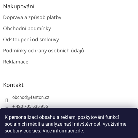
Nakupování
Doprava a způsob platby
Obchodní podmínky
Odstoupení od smlouvy
Podmínky ochrany osobních údajů
Reklamace
Kontakt
obchod
@
fanton.cz
+ 420 705 635 955
+ 420 705 635 951
K personalizaci obsahu a reklam, poskytování funkcí
sociálních médií a analýze naší návštěvnosti využíváme
soubory cookies. Více informací
zde
.