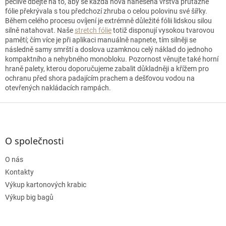
pečlivě dbejte na to, aby se každá nová nanesená vrstva průtažné
fólie překrývala s tou předchozí zhruba o celou polovinu své šířky.
Během celého procesu ovíjení je extrémně důležité fólii lidskou silou
silně natahovat. Naše
stretch fólie
totiž disponují vysokou tvarovou
pamětí; čím více je při aplikaci manuálně napnete, tím silněji se
následně samy smrští a doslova uzamknou celý náklad do jednoho
kompaktního a nehybného monobloku. Pozornost věnujte také horní
hraně palety, kterou doporučujeme zabalit důkladněji a křížem pro
ochranu před shora padajícím prachem a dešťovou vodou na
otevřených nakládacích rampách.
Z
á
p
a
O společnosti
t
O nás
í
Kontakty
Výkup kartonových krabic
Výkup big bagů