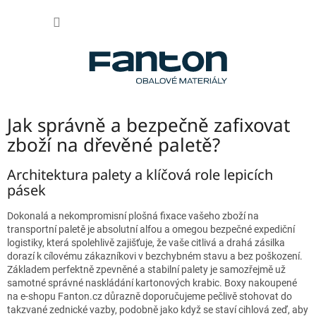
Přejít
NÁKUP
na
obsah
KOŠÍK
Jak správně a bezpečně zafixovat
zboží na dřevěné paletě?
Architektura palety a klíčová role lepicích
pásek
Dokonalá a nekompromisní plošná fixace vašeho zboží na
transportní paletě je absolutní alfou a omegou bezpečné expediční
logistiky, která spolehlivě zajišťuje, že vaše citlivá a drahá zásilka
dorazí k cílovému zákazníkovi v bezchybném stavu a bez poškození.
Základem perfektně zpevněné a stabilní palety je samozřejmě už
samotné správné naskládání kartonových krabic. Boxy nakoupené
na e-shopu Fanton.cz důrazně doporučujeme pečlivě stohovat do
takzvané zednické vazby, podobně jako když se staví cihlová zeď, aby