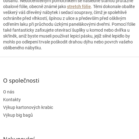
obsahu. Nedocenitelným pomocníkem se následně stanou průtažné
obalové fólie, obecně známé jako
stretch fólie
. Těmi dokonale obalíte
veškerý váš dřevěný nábytek i sedací soupravy, čímž je spolehlivě
ochráníte před vlhkostí, špínou z ulice a především před ošklivým
odřením laku při průchodu úzkými panelákovými dveřmi. Pomocí fólie
také fantasticky zafixujete otevírací šuplíky u komod nebo dvířka u
skříněk, aniž byste museli používat lepicí pásku, jejíž silné lepidlo by
mohlo po odlepení trvale poškodit drahou dýhu nebo povrch vašeho
oblíbeného nábytku.
Z
á
p
a
O společnosti
t
O nás
í
Kontakty
Výkup kartonových krabic
Výkup big bagů
Nakupování