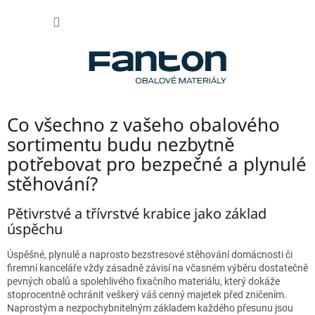
Přejít
NÁKUP
na
obsah
KOŠÍK
Co všechno z vašeho obalového
sortimentu budu nezbytně
potřebovat pro bezpečné a plynulé
stěhování?
Pětivrstvé a třívrstvé krabice jako základ
úspěchu
Úspěšné, plynulé a naprosto bezstresové stěhování domácnosti či
firemní kanceláře vždy zásadně závisí na včasném výběru dostatečně
pevných obalů a spolehlivého fixačního materiálu, který dokáže
stoprocentně ochránit veškerý váš cenný majetek před zničením.
Naprostým a nezpochybnitelným základem každého přesunu jsou