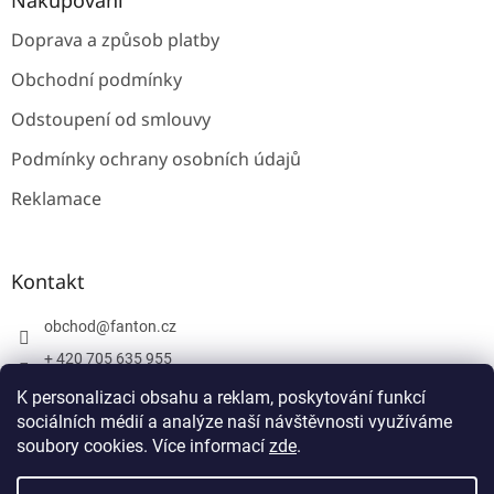
Doprava a způsob platby
Obchodní podmínky
Odstoupení od smlouvy
Podmínky ochrany osobních údajů
Reklamace
Kontakt
obchod
@
fanton.cz
+ 420 705 635 955
+ 420 705 635 951
K personalizaci obsahu a reklam, poskytování funkcí
sociálních médií a analýze naší návštěvnosti využíváme
soubory cookies. Více informací
zde
.
Vytvořil Shoptet