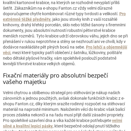
kvalitní kartonové krabice, na kterých se rozhodně nevyplatí příliš
šetřit. Zákazníkům na e-shopu Fanton.cz vždy velmi důrazně
doporučujeme chytře kombinovat různé typy tvrdosti a velikostí.
Pro
extrémně těžké předměty
, jako jsou stovky knih z vaší rozsáhlé
knihovny, drahý křehký porcelán, sklo nebo těžké šanony s firemními
dokumenty, jsou absolutní nutností robustní pětivrstvé krabice
menších rozměrů. Tyto krabice udrží obrovskou váhu, jejich dno se při
přenášení v rukou neprotrhne a stěny se nezhroutí ani ve chvíli, kdy v
dodávce naskládáte pět plných boxů na sebe.
Pro lehčí a objemnější
věci
, mezi které typicky patří oblečení z šatníku, lůžkoviny, polštáře
nebo dětské plyšové hračky, vám spolehlivě poslouží podstatně
levnější třívrstvé krabice velkých objemů.
Fixační materiály pro absolutní bezpečí
vašeho majetku
Velmi chytrou a oblíbenou strategií pro stěhování je nákup našich
zánovních a jednou použitých, avšak dokonale funkčních krabic z e-
shopu Fanton.cz, díky kterým srazíte rodinný rozpočet na stěhovací
materiál na naprosté minimum. Naložením věcí do krabic však balicí
proces zdaleka nekončí a na řadu musí přijít další zásadní propriety.
Pro spolehlivé uzavření dna a víka každé krabice potřebujete
velmi
silné a kvalitní lepicí pásky
, které bezpečně odolají pnutí těžkého